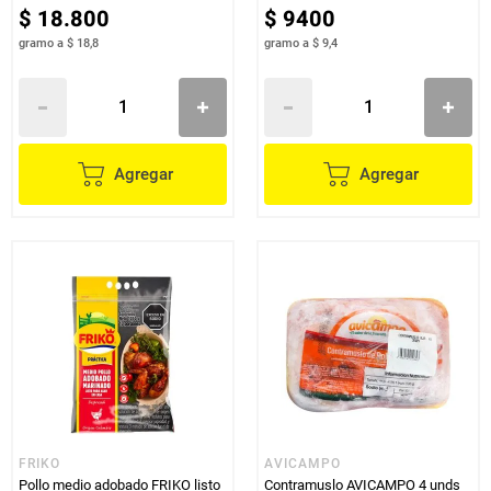
$
18
.
800
$
9400
gramo
a
$ 18,8
gramo
a
$ 9,4
Agregar
Agregar
FRIKO
AVICAMPO
Pollo medio adobado FRIKO listo
Contramuslo AVICAMPO 4 unds