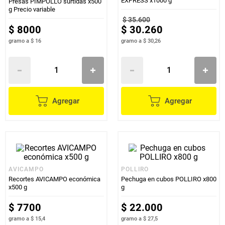
EXPRESS x1000 g
Presas PIMPOLLO surtidas x500
g Precio variable
$
35
.
600
$
8000
$
30
.
260
gramo
a
$ 16
gramo
a
$ 30,26
Agregar
Agregar
AVICAMPO
POLLIRO
Recortes AVICAMPO económica
Pechuga en cubos POLLIRO x800
x500 g
g
$
7700
$
22
.
000
gramo
a
$ 15,4
gramo
a
$ 27,5