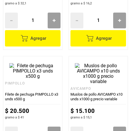
gramo
a
$ 32,1
gramo
a
$ 16,2
Agregar
Agregar
PIMPOLLO
AVICAMPO
Filete de pechuga PIMPOLLO x3
Muslos de pollo AVICAMPO x10
unds x500 g
unds x1000 g precio variable
$
20
.
500
$
15
.
100
gramo
a
$ 41
gramo
a
$ 15,1