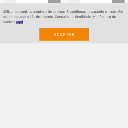
Utilizamos cookies propias y de terceros. Si continúas navegando en este sitio
asumimos que estás de acuerdo. Consulta las finalidades y la Política de
Agregar
Agregar
Cookies
aquí
ACEPTAR
¡Suscribete a nuestro newsletter!
Recibe las ofertas y novedades en tu buzón.
Acepto política de datos, términos y condiciones
Suscribirme