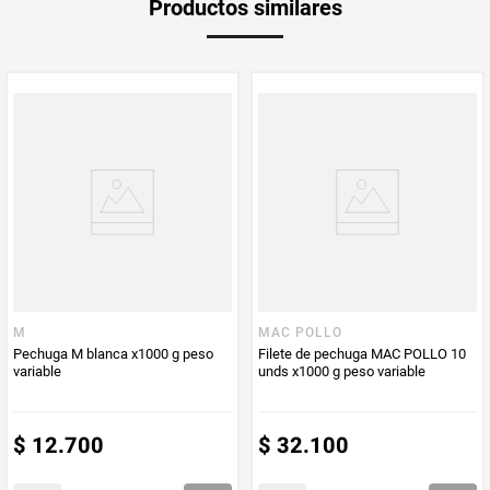
Productos similares
otro).
Producto (kg)
PUM - Unidad
Gramo
de Medida
M
MAC POLLO
Pechuga M blanca x1000 g peso
Filete de pechuga MAC POLLO 10
variable
unds x1000 g peso variable
$
12
.
700
$
32
.
100