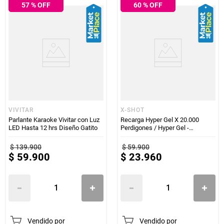
57
% OFF
60
% OFF
VIVITAR
X-SHOT
Parlante Karaoke Vivitar con Luz
Recarga Hyper Gel X 20.000
LED Hasta 12 hrs Diseño Gatito
Perdigones / Hyper Gel -
Naranjas - X-Shot
$
139
.
900
$
59
.
900
$
59
.
900
$
23
.
960
Vendido por
Vendido por