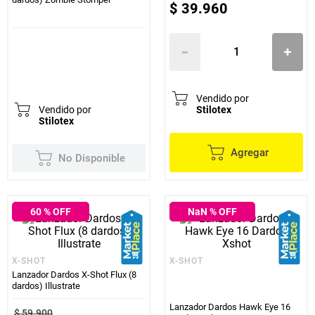
$
39
.
960
Vendido por
Vendido por
Stilotex
Stilotex
Agregar
No Disponible
60
% OFF
NaN
% OFF
X-SHOT
X-SHOT
Lanzador Dardos X-Shot Flux (8
dardos) Illustrate
Lanzador Dardos Hawk Eye 16
$
59
.
900