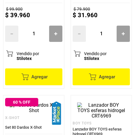
Dardos
$
99
.
900
$
79
.
900
$
39
.
960
$
31
.
960
Vendido por
Vendido por
Stilotex
Stilotex
Agregar
Agregar
60
% OFF
X-SHOT
BOY TOYS
Set 80 Dardos X-Shot
Lanzador BOY TOYS esferas
hidrogel CRT6969