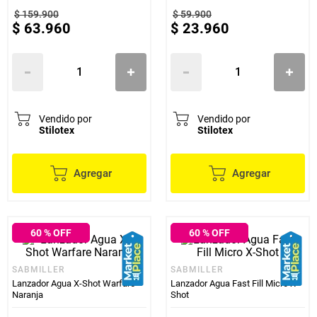
$
159
.
900
$
59
.
900
$
63
.
960
$
23
.
960
Vendido por
Vendido por
Stilotex
Stilotex
Agregar
Agregar
60
% OFF
60
% OFF
SABMILLER
SABMILLER
Lanzador Agua X-Shot Warfare
Lanzador Agua Fast Fill Micro X-
Naranja
Shot