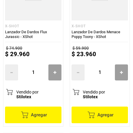
X-SHOT
X-SHOT
Lanzador De Dardos Flux
Lanzador De Dardos Menace
Jurassic - XShot
Poppy Toony - XShot
$
74
.
900
$
59
.
900
$
29
.
960
$
23
.
960
Vendido por
Vendido por
Stilotex
Stilotex
Agregar
Agregar