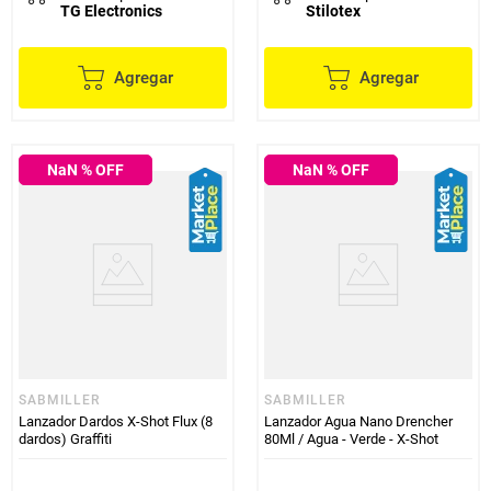
TG Electronics
Stilotex
Agregar
Agregar
NaN
% OFF
NaN
% OFF
SABMILLER
SABMILLER
Lanzador Dardos X-Shot Flux (8
Lanzador Agua Nano Drencher
dardos) Graffiti
80Ml / Agua - Verde - X-Shot