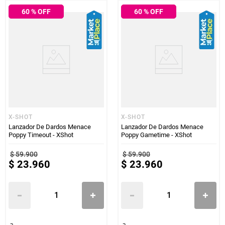
60
% OFF
60
% OFF
X-SHOT
X-SHOT
Lanzador De Dardos Menace
Lanzador De Dardos Menace
Poppy Timeout - XShot
Poppy Gametime - XShot
$
59
.
900
$
59
.
900
$
23
.
960
$
23
.
960