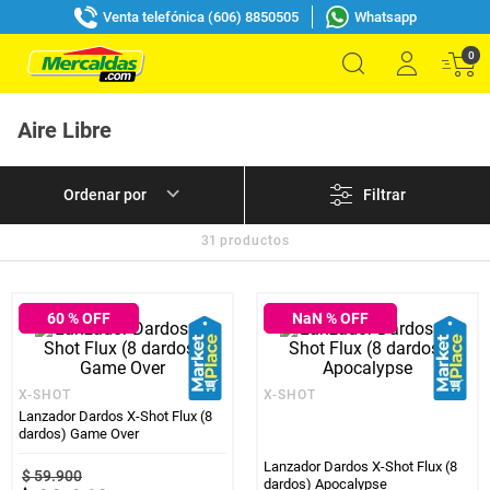
Venta telefónica (606) 8850505
Whatsapp
0
Aire Libre
Filtrar
31
productos
60
% OFF
NaN
% OFF
X-SHOT
X-SHOT
Lanzador Dardos X-Shot Flux (8
dardos) Game Over
Lanzador Dardos X-Shot Flux (8
$
59
.
900
dardos) Apocalypse