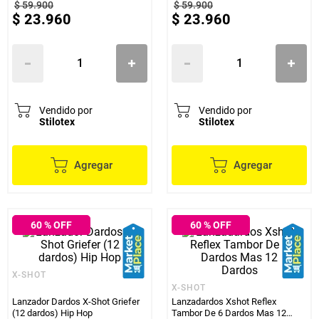
$
59
.
900
$
59
.
900
$
23
.
960
$
23
.
960
Vendido por
Vendido por
Stilotex
Stilotex
Agregar
Agregar
60
% OFF
60
% OFF
X-SHOT
X-SHOT
Lanzador Dardos X-Shot Griefer
Lanzadardos Xshot Reflex
(12 dardos) Hip Hop
Tambor De 6 Dardos Mas 12