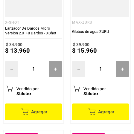
X-SHOT
MAX-ZURU
Lanzador De Dardos Micro
Globos de agua ZURU
Version 2.0 +8 Dardos - XShot
$
34
.
900
$
39
.
900
$
13
.
960
$
15
.
960
Vendido por
Vendido por
Stilotex
Stilotex
Agregar
Agregar