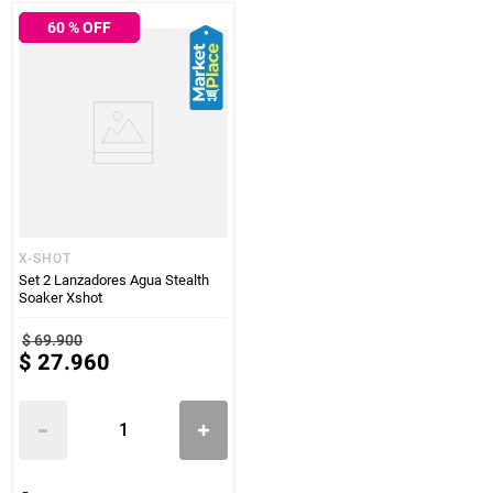
60
% OFF
X-SHOT
Set 2 Lanzadores Agua Stealth
Soaker Xshot
$
69
.
900
$
27
.
960