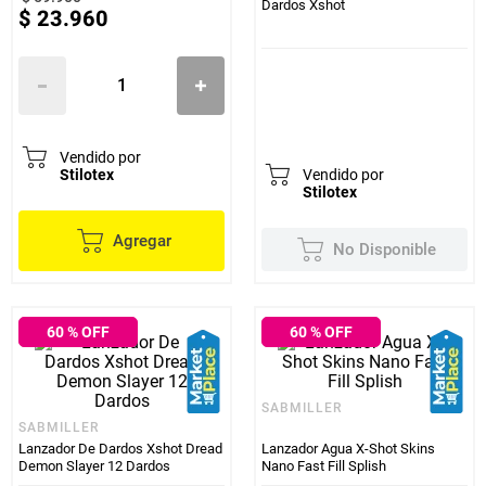
Dardos Xshot
$
23
.
960
Vendido por
Stilotex
Vendido por
Stilotex
Agregar
No Disponible
60
% OFF
60
% OFF
SABMILLER
SABMILLER
Lanzador De Dardos Xshot Dread
Lanzador Agua X-Shot Skins
Demon Slayer 12 Dardos
Nano Fast Fill Splish