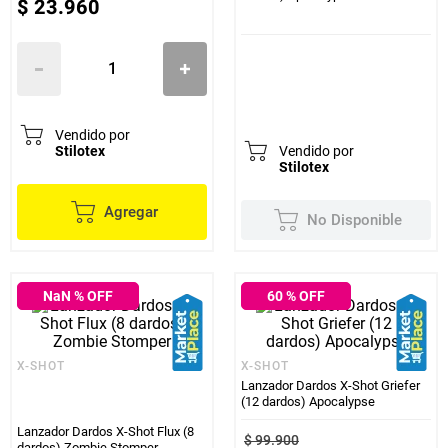
$
23
.
960
Vendido por
Stilotex
Vendido por
Stilotex
Agregar
No Disponible
NaN
% OFF
60
% OFF
X-SHOT
X-SHOT
Lanzador Dardos X-Shot Griefer
(12 dardos) Apocalypse
Lanzador Dardos X-Shot Flux (8
$
99
.
900
dardos) Zombie Stomper