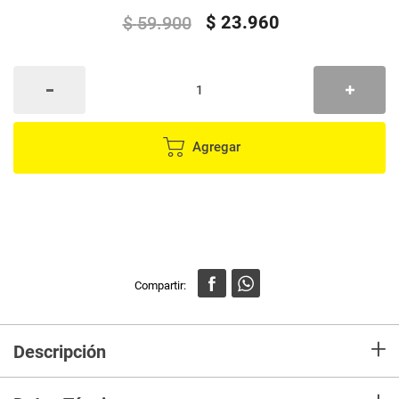
$
23
.
960
$
59
.
900
Agregar
+
Descripción
Prepárate para la acción con el XSHOT Skins Menace Poppy, el lanzador
compacto y poderoso que no puede faltar en tu colección. Con una