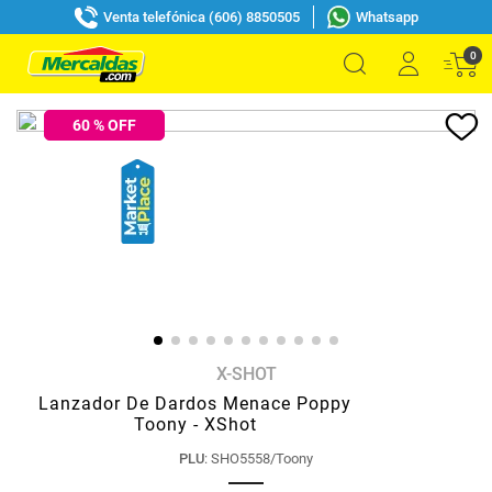
Venta telefónica (606) 8850505
Whatsapp
0
60
% OFF
X-SHOT
Lanzador De Dardos Menace Poppy
Toony - XShot
PLU
:
SHO5558/Toony