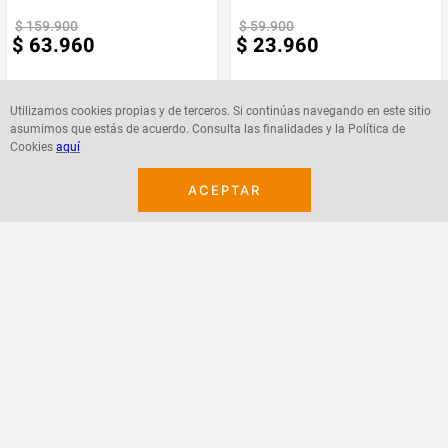
innovadores y emocionantes que
$
159
.
900
$
59
.
900
transforman el juego en experiencias llenas
$
63
.
960
$
23
.
960
de adrenalina. Lanzada por ZURU, una
compañía global de juguetes, X-Shot ha
redefinido el estándar en la industria de los
lanzadores, combinando tecnología de
Utilizamos cookies propias y de terceros. Si continúas navegando en este sitio
vanguardia con precios accesibles y un
asumimos que estás de acuerdo. Consulta las finalidades y la Política de
diseño atractivo.
Cookies
aquí
Agregar
Agregar
Material
Plástico - Foam
ACEPTAR
¡Suscribete a nuestro newsletter!
Recibe las ofertas y novedades en tu buzón.
Acepto política de datos, términos y condiciones