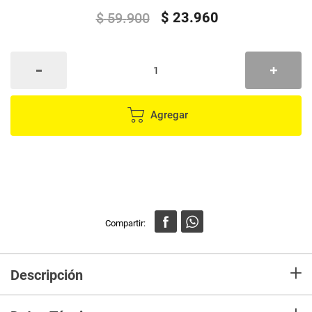
$
23
.
960
$
59
.
900
Agregar
+
Descripción
¡Nunca te pierdas la acción con este práctico paquete de recarga de
20,000 perdigones de Hyper Gel! Los perdigones de gel XSHOT Hyper Gel