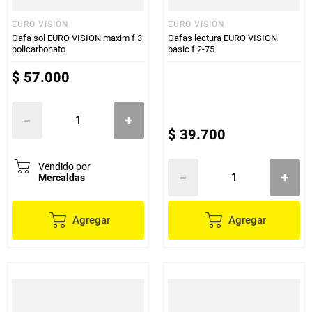
EURO VISION
EURO VISION
Gafa sol EURO VISION maxim f 3
Gafas lectura EURO VISION
policarbonato
basic f 2-75
$
57
.
000
$
39
.
700
Vendido por
Mercaldas
Agregar
Agregar