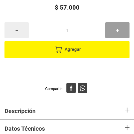
$
57
.
000
Agregar
+
Descripción
Estas gafas de sol son ideales para proteger tus ojos de las afecciones
+
provocadas por los rayos del sol que afectan gravemente tu vista, gracias
Datos Técnicos
a su material de policarbonato, es 10 veces más resistente a los impactos