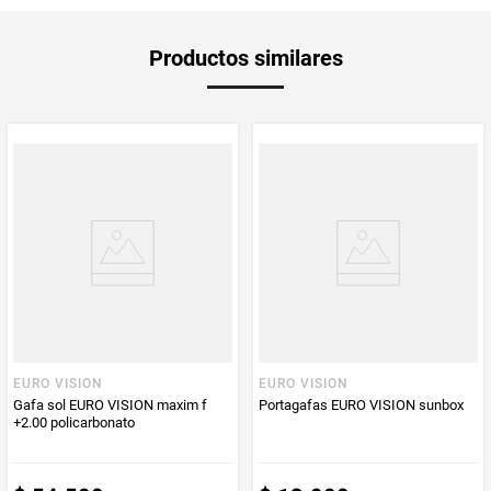
y rayones que los lentes comunes.
Producto
Mercaldas
Productos similares
Enviado Por
Vendido por
Mercaldas
EURO VISION
EURO VISION
Gafa sol EURO VISION maxim f
Portagafas EURO VISION sunbox
+2.00 policarbonato