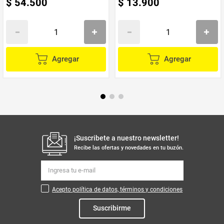
$
54
.
500
$
13
.
900
Agregar
Agregar
¡Suscribete a nuestro newsletter!
Recibe las ofertas y novedades en tu buzón.
Acepto política de datos, términos y condiciones
Suscribirme