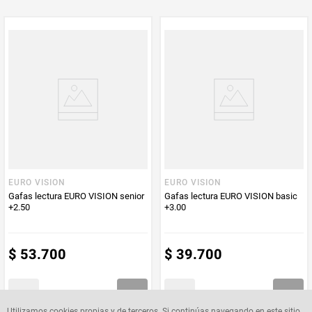
Multiplicador
1
PUM - Medida
1
Peso Neto
1
Producto (kg)
PUM - Unidad
Unidad
de Medida
EURO VISION
EURO VISION
Gafas lectura EURO VISION senior
Gafas lectura EURO VISION basic
+2.50
+3.00
$
53
.
700
$
39
.
700
Utilizamos cookies propias y de terceros. Si continúas navegando en este sitio