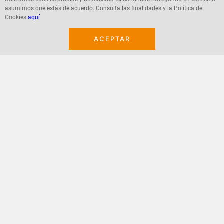
asumimos que estás de acuerdo. Consulta las finalidades y la Política de
Agregar
Agregar
Cookies
aquí
ACEPTAR
¡Suscribete a nuestro newsletter!
Recibe las ofertas y novedades en tu buzón.
Acepto política de datos, términos y condiciones
Suscribirme
+
CONTACTANOS