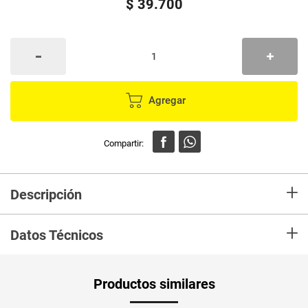
$
39
.
700
Agregar
+
Descripción
+
Datos Técnicos
Unidad de
un
Productos similares
medida