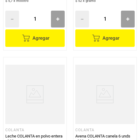
$ 5,7
x
mililitro
$ 52
x
gramo
Agregar
Agregar
COLANTA
COLANTA
Leche COLANTA en polvo entera
Avena COLANTA canela 6 unds