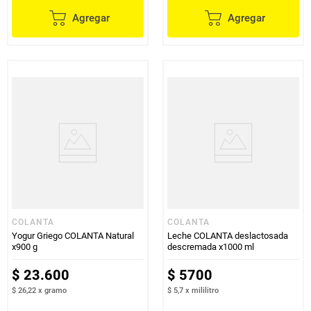
Agregar
Agregar
COLANTA
COLANTA
Yogur Griego COLANTA Natural
Leche COLANTA deslactosada
x900 g
descremada x1000 ml
$
23
.
600
$
5700
$ 26,22
x
gramo
$ 5,7
x
mililitro