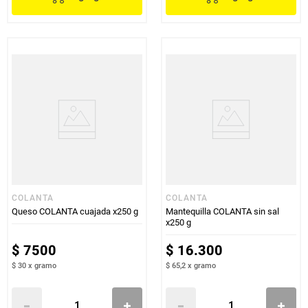
COLANTA
COLANTA
Queso COLANTA cuajada x250 g
Mantequilla COLANTA sin sal
x250 g
$
7500
$
16
.
300
$ 30
x
gramo
$ 65,2
x
gramo