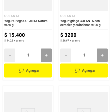
COLANTA
COLANTA
Yogur Griego COLANTA Natural
Yogurt griego COLANTA con
x450 g
cereales y arándanos x120 g
$
15
.
400
$
3200
$ 34,22
x
gramo
$ 26,67
x
gramo
Agregar
Agregar