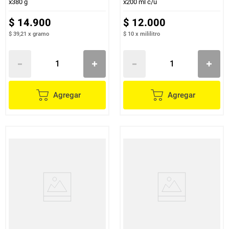
x380 g
x200 ml c/u
$
14
.
900
$
12
.
000
$ 39,21
x
gramo
$ 10
x
mililitro
Agregar
Agregar