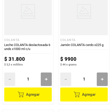
COLANTA
COLANTA
Leche COLANTA deslactosada 6
Jamón COLANTA cerdo x225 g
unds x1000 ml c/u
$
31
.
800
$
9900
$ 5,3
x
mililitro
$ 44
x
gramo
Agregar
Agregar