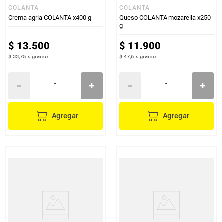
COLANTA
COLANTA
Crema agria COLANTA x400 g
Queso COLANTA mozarella x250
g
$
13
.
500
$
11
.
900
$ 33,75
x
gramo
$ 47,6
x
gramo
Agregar
Agregar