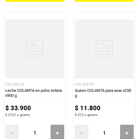
COLANTA
COLANTA
Leche COLANTA en polvo entera
Queso COLANTA para asar x250
x900 g
g
$
33
.
900
$
11
.
800
$ 37,67
x
gramo
$ 47,2
x
gramo