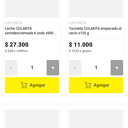
COLANTA
COLANTA
Leche COLANTA
Tocineta COLANTA empacado al
semidescremada 6 unds x900 ml
vacío x135 g
c/u
$
27
.
300
$
11
.
000
$ 5,06
x
mililitro
$ 73,33
x
gramo
Agregar
Agregar