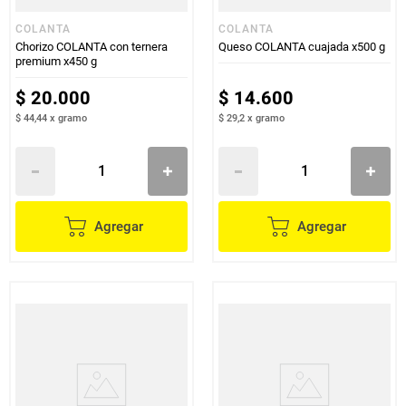
COLANTA
COLANTA
Chorizo COLANTA con ternera
Queso COLANTA cuajada x500 g
premium x450 g
$
20
.
000
$
14
.
600
$ 44,44
x
gramo
$ 29,2
x
gramo
Agregar
Agregar