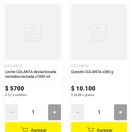
COLANTA
COLANTA
Leche COLANTA deslactosada
Quesito COLANTA x380 g
semidescremada x1000 ml
$
5700
$
10
.
100
$ 5,7
x
mililitro
$ 26,58
x
gramo
Agregar
Agregar