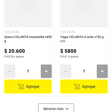
COLANTA
COLANTA
Queso COLANTA mozzarella x450
Yagur COLANTA 4 unds x150 g
g
c/u
$
20
.
600
$
5800
$ 45,78
x
gramo
$ 9,67
x
gramo
Agregar
Agregar
Mostrar más