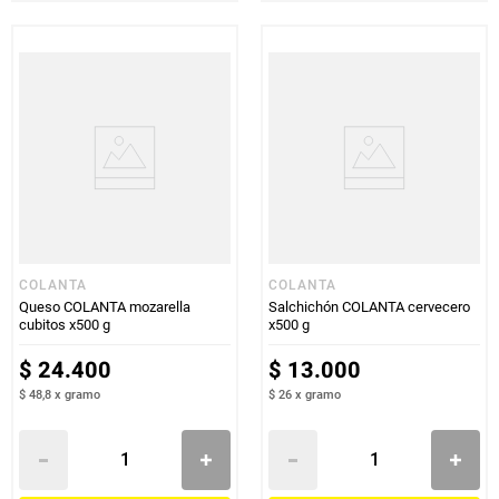
COLANTA
COLANTA
Queso COLANTA mozarella
Salchichón COLANTA cervecero
cubitos x500 g
x500 g
$
24
.
400
$
13
.
000
$ 48,8
x
gramo
$ 26
x
gramo