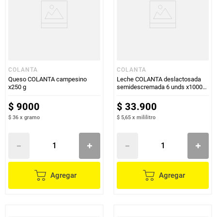
COLANTA
COLANTA
Queso COLANTA campesino
Leche COLANTA deslactosada
x250 g
semidescremada 6 unds x1000
ml c/u
$
9000
$
33
.
900
$ 36
x
gramo
$ 5,65
x
mililitro
Agregar
Agregar