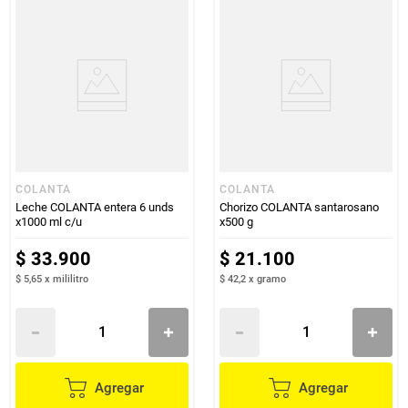
COLANTA
COLANTA
Leche COLANTA entera 6 unds
Chorizo COLANTA santarosano
x1000 ml c/u
x500 g
$
33
.
900
$
21
.
100
$ 5,65
x
mililitro
$ 42,2
x
gramo
Agregar
Agregar