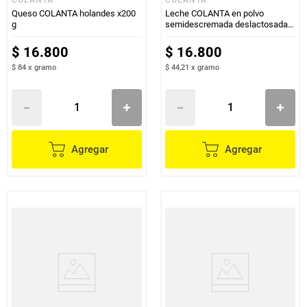
Queso COLANTA holandes x200
Leche COLANTA en polvo
g
semidescremada deslactosada
x380 g
$
16
.
800
$
16
.
800
$ 84
x
gramo
$ 44,21
x
gramo
Agregar
Agregar