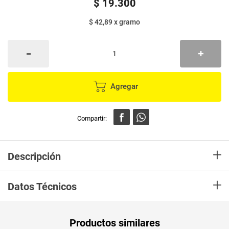
$
19
.
300
$ 42,89
x
gramo
Agregar
+
Descripción
Delicioso Jamón de cerdo. Una opción saludable para que acompañes los
+
diferentes platos del día, excelente complemento en ensaladas, muy
Datos Técnicos
buena alternativa como snack e ideal para preparar un rico sánduche.
PUM - Medida
450
Productos similares