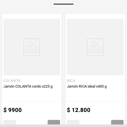
Peso Neto
450
Producto (kg)
PUM - Unidad
Gramo
de Medida
COLANTA
RICA
Jamón COLANTA cerdo x225 g
Jamón RICA ideal x400 g
$
9900
$
12
.
800