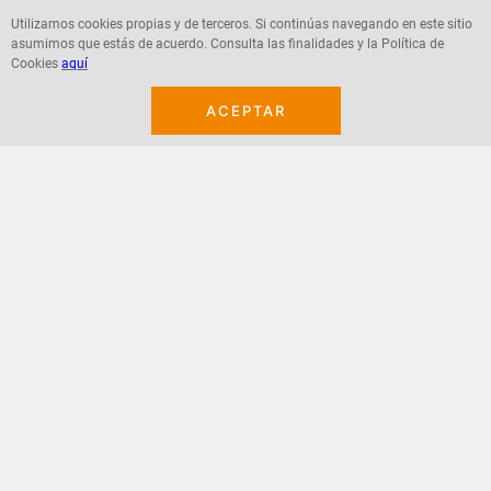
Utilizamos cookies propias y de terceros. Si continúas navegando en este sitio
asumimos que estás de acuerdo. Consulta las finalidades y la Política de
Agregar
Agregar
Cookies
aquí
ACEPTAR
¡Suscribete a nuestro newsletter!
Recibe las ofertas y novedades en tu buzón.
Acepto política de datos, términos y condiciones
Suscribirme
+
CONTACTANOS