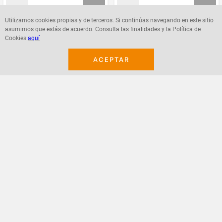
Utilizamos cookies propias y de terceros. Si continúas navegando en este sitio
asumimos que estás de acuerdo. Consulta las finalidades y la Política de
Agregar
Agregar
Cookies
aquí
ACEPTAR
¡Suscribete a nuestro newsletter!
Recibe las ofertas y novedades en tu buzón.
Acepto política de datos, términos y condiciones
Suscribirme