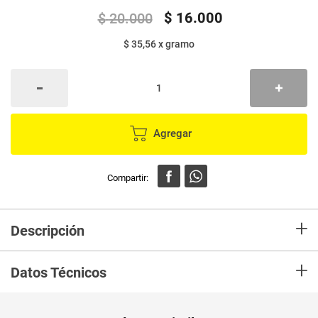
$
16
.
000
$
20
.
000
$ 35,56
x
gramo
Agregar
+
Descripción
El Original Chorizo con Ternera, una opción ideal para acompañar las
+
comidas del día y los asados.
Datos Técnicos
PUM - Medida
450