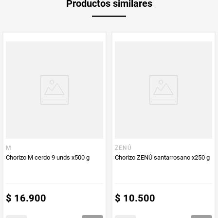
Productos similares
Peso Neto
450
Producto (kg)
PUM - Unidad
Gramo
de Medida
M
ZENÚ
Chorizo M cerdo 9 unds x500 g
Chorizo ZENÚ santarrosano x250 g
$
16
.
900
$
10
.
500