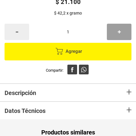
$
21
.
100
$ 42,2
x
gramo
Agregar
+
Descripción
En Mercaldas compra Chorizo Colanta Santarrosano es un chorizo de
+
cerdo premium, precocido, de excelente sabor y buena mordida cárnica
Datos Técnicos
Ideal para preparar en asados y para picar en cualquier momento del día
PUM - Medida
500
Productos similares