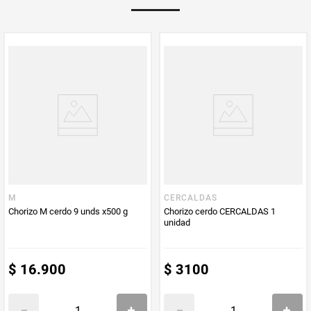
Peso Neto
500
Producto (kg)
PUM - Unidad
Gramo
de Medida
M
CERCALDAS
Chorizo M cerdo 9 unds x500 g
Chorizo cerdo CERCALDAS 1
unidad
$
16
.
900
$
3100