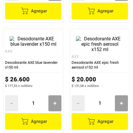
Agregar
Agregar
AXE
AXE
Desodorante AXE blue lavender
Desodorante AXE epic fresh
x150 ml
aerosol x152 ml
$
26
.
600
$
20
.
000
$ 177,33
x
mililitro
$ 131,58
x
mililitro
Agregar
Agregar