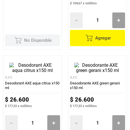
$ 104,67
x
mililitro
Agregar
No Disponible
AXE
AXE
Desodorant AXE aqua citrus x150
Desodorante AXE green gerani
ml
x150 ml
$
26
.
600
$
26
.
600
$ 177,33
x
mililitro
$ 177,33
x
mililitro