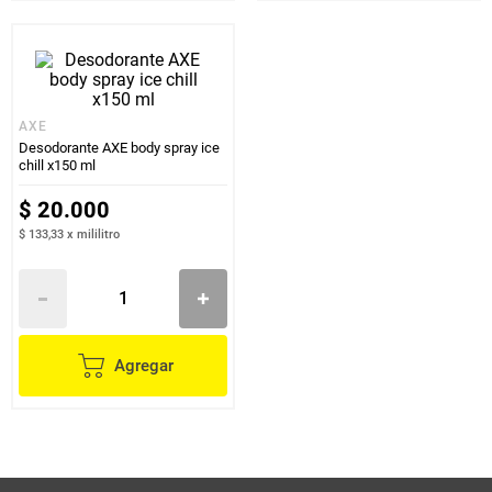
AXE
Desodorante AXE body spray ice
chill x150 ml
$
20
.
000
$ 133,33
x
mililitro
Agregar