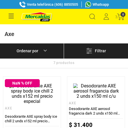
Venta telefónica (606) 8850505
Whatsapp
0
Axe
Filtrar
7
productos
NaN
% OFF
AXE
AXE
Desodorante AXE aerosol
fragancia dark 2 unds x150 ml
Desodorante AXE spray body ice
c/u
chill 2 unds x152 ml precio
$
31
.
400
especial