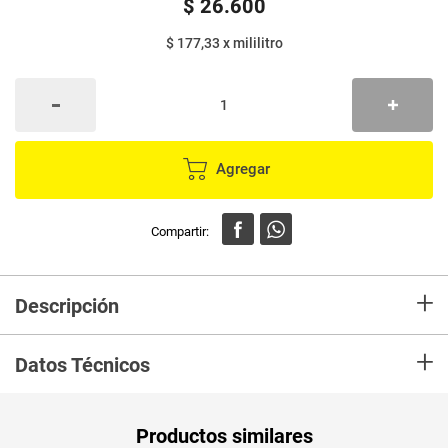
$
26
.
600
$ 177,33
x
mililitro
Agregar
+
Descripción
En mercaldas compra Desodorante AXE green gerani x150 ml
+
Datos Técnicos
Unidad de
ml
Productos similares
medida