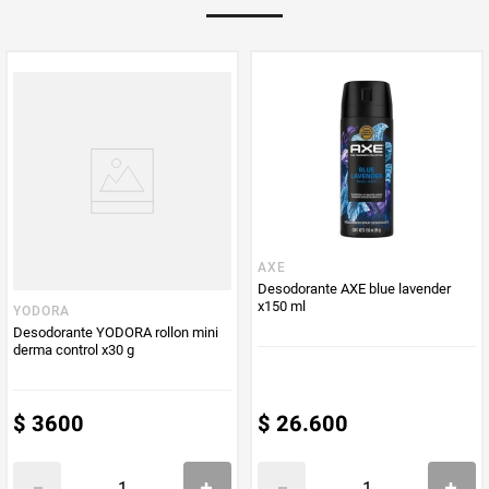
PUM - Medida
150
Peso Neto
150
Producto (kg)
PUM - Unidad
Mililitro
de Medida
AXE
Desodorante AXE blue lavender
x150 ml
YODORA
Desodorante YODORA rollon mini
derma control x30 g
$
3600
$
26
.
600