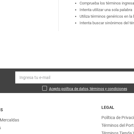
Comprueba los términos ingres
Intenta utilizar una sola palabra
Utiliza términos genéricos en l
Intenta buscar sinónimos del t
Acepto política de datos, términos y condiciones
LEGAL
OS
Política de Privac
 Mercaldas
Términos del Port
s
Términos Tienda V