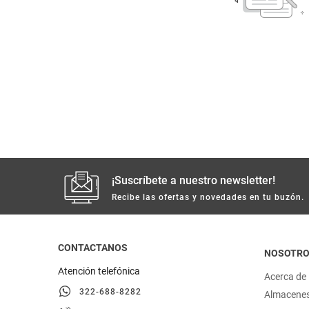
despensa
Arroz
Mantequilla
lácteos y refrigerados
vinos y licores
cuidado del bebé
mascotas
¡Suscríbete a nuestro newsletter!
Recibe las ofertas y novedades en tu buzón.
limpieza
cuidado personal
CONTACTANOS
NOSOTR
Atención telefónica
Acerca de
otros
322-688-8282
Almacene