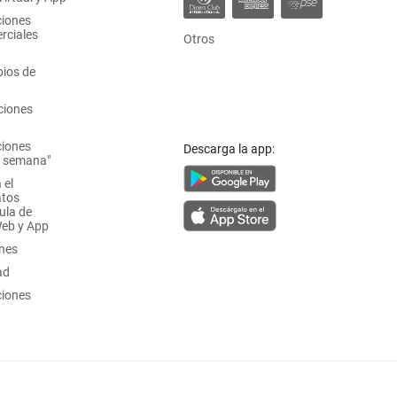
ciones
rciales
Otros
ios de
ciones
ciones
Descarga la app:
a semana"
 el
atos
ula de
Web y App
ones
ad
ciones