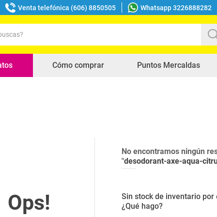
Venta telefónica (606) 8850505
Whatsapp 3226888282
uscas?
s buscados
atos
Cómo comprar
Puntos Mercaldas
No encontramos ningún res
"
desodorant-axe-aqua-citr
Sin stock de inventario po
¿Qué hago?