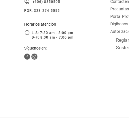
Contacte
(606) 8850505
hogar
Preguntas
PQR: 323-274-5555
Portal Pr
tecnología
Digibonos
Horarios atención
Autorizaci
L-S: 7:30 am - 8:00 pm
D-F: 8:00 am - 7:00 pm
moda
Reglam
Sosten
Síguenos en:
deportes
juguetería