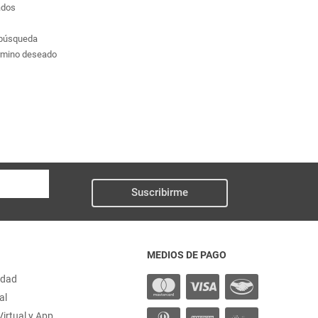
ados
a búsqueda
érmino deseado
Suscribirme
MEDIOS DE PAGO
idad
al
irtual y App