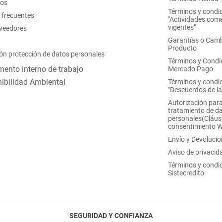
nos
Términos y condi
 frecuentes
"Actividades come
vigentes"
oveedores
Garantías o Camb
Producto
ón protección de datos personales
Términos y Condi
ento interno de trabajo
Mercado Pago
ibilidad Ambiental
Términos y condi
"Descuentos de l
Autorización para
tratamiento de d
personales(Cláus
consentimiento 
Envío y Devoluci
Aviso de privacid
Términos y condi
Sistecredito
SEGURIDAD Y CONFIANZA