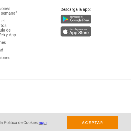
ciones
Descarga la app:
a semana"
 el
atos
ula de
Web y App
ones
ad
ciones
la Política de Cookies
aquí
ACEPTAR