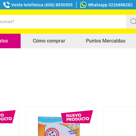
Venta telefónica (606) 8850505
Whatsapp 3226888282
uscas?
s buscados
atos
Cómo comprar
Puntos Mercaldas