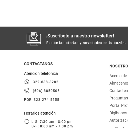
hogar
tecnología
¡Suscríbete a nuestro newsletter!
moda
Recibe las ofertas y novedades en tu buzón.
deportes
CONTACTANOS
NOSOTR
juguetería
Atención telefónica
Acerca de
322-688-8282
Almacene
Contacte
(606) 8850505
Preguntas
PQR: 323-274-5555
Portal Pr
Digibonos
Horarios atención
Autorizaci
L-S: 7:30 am - 8:00 pm
D-F: 8:00 am - 7:00 pm