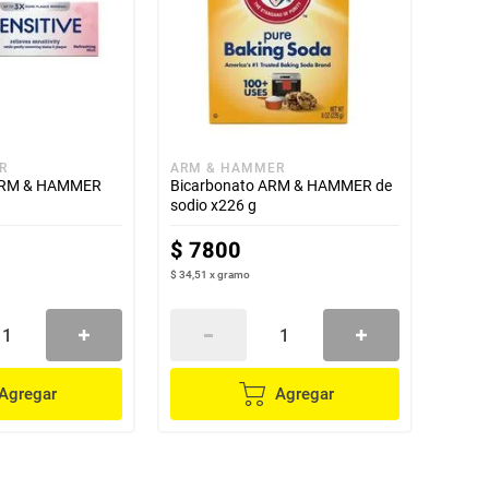
R
ARM & HAMMER
 ARM & HAMMER
Bicarbonato ARM & HAMMER de
g
sodio x226 g
$
7800
$ 34,51
x
gramo
Agregar
Agregar