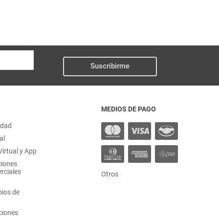
Suscribirme
MEDIOS DE PAGO
idad
al
irtual y App
ciones
rciales
Otros
ios de
ciones