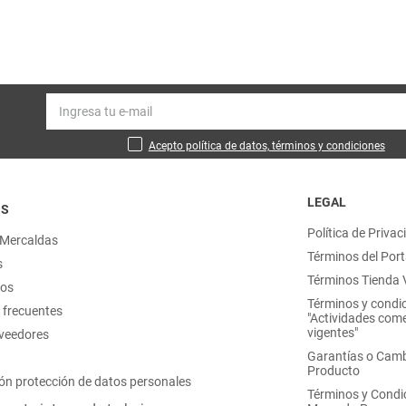
Acepto política de datos, términos y condiciones
LEGAL
OS
Política de Privac
 Mercaldas
Términos del Port
s
Términos Tienda V
nos
Términos y condi
 frecuentes
"Actividades come
vigentes"
oveedores
Garantías o Camb
Producto
ón protección de datos personales
Términos y Condi