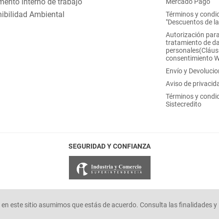
ento interno de trabajo
Mercado Pago
ibilidad Ambiental
Términos y condi
"Descuentos de l
Autorización para
tratamiento de d
personales(Cláus
consentimiento 
Envío y Devoluci
Aviso de privacid
Términos y condi
Sistecredito
SEGURIDAD Y CONFIANZA
en este sitio asumimos que estás de acuerdo. Consulta las finalidades y 