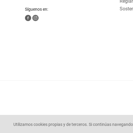
Reglam
Sosten
Síguenos en:
Utilizamos cookies propias y de terceros. Si continúas navegando 
© Mercaldas 2025. todos los derechos reservados.