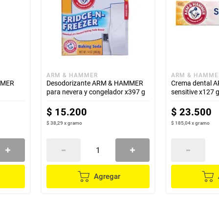
ARM & HAMMER
ARM & HAMME
MMER
Desodorizante ARM & HAMMER
Crema dental
para nevera y congelador x397 g
sensitive x127 
$
15
.
200
$
23
.
500
$ 38,29
x
gramo
$ 185,04
x
gramo
Agregar