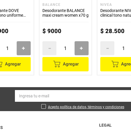
BALANCE
NIVEA
ante DOVE
Desodorante BALANCE
Desodorante NI
 tono uniforme
maxi cream women x70 g
clinical tono nat
ml
900
$
9000
$
28
.
500
Agregar
Agregar
Agre
Acepto política de datos, términos y condiciones
LEGAL
OS