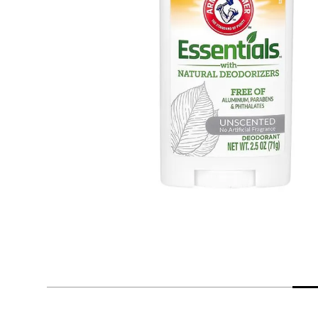
despensa
Arroz
Mantequilla
lácteos y refrigerados
vinos y licores
cuidado del bebé
mascotas
limpieza
cuidado personal
otros