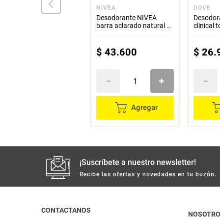
DOVE
NIVEA
DOVE
Desodorante DOVE tono
Desodorante NIVEA
Desodor
uniforme roll-on x50 ml
barra aclarado natural 2
clinical
unds x50 g c/u
x58 g
$
16
.
100
$
43
.
600
$
26
.
Agregar
Agregar
¡Suscríbete a nuestro newsletter!
Recibe las ofertas y novedades en tu buzón.
CONTACTANOS
NOSOTR