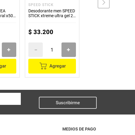
SPEED STICK
REXONA
VEA
Desodorante men SPEED
Desodorante REXONA
ural x50
STICK xtreme ultra gel 2
xtracool x50 g
unds x85 g c/u
$
33
.
200
$
23
.
700
gar
Agregar
Agregar
Suscribirme
MEDIOS DE PAGO