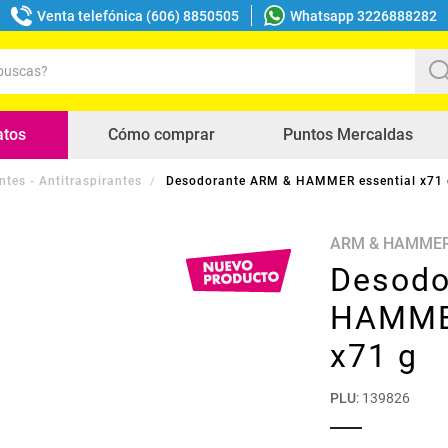
Venta telefónica (606) 8850505
Whatsapp 3226888282
uscas?
s buscados
atos
Cómo comprar
Puntos Mercaldas
tes - Antitraspirantes
Desodorante ARM & HAMMER essential x71 
ARM & HAMME
Desodo
HAMMER
x71 g
PLU
:
139826