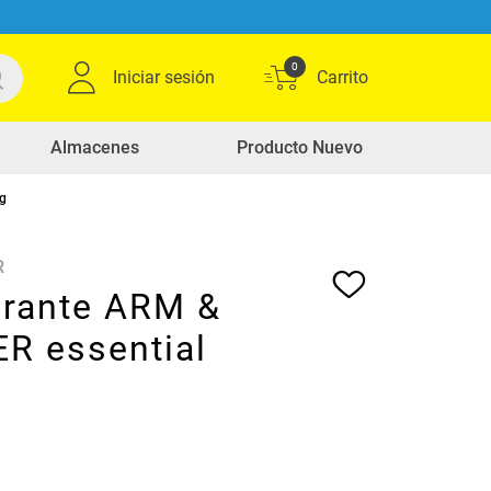
0
Iniciar sesión
Almacenes
Producto Nuevo
g
R
rante ARM &
 essential