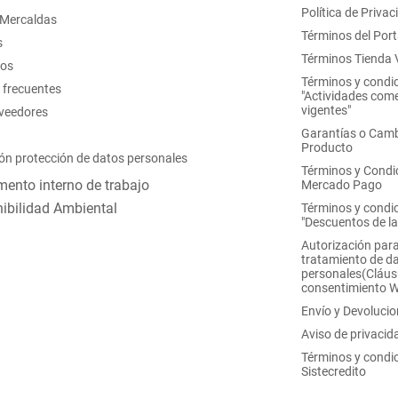
Política de Privac
 Mercaldas
Términos del Port
s
Términos Tienda V
nos
Términos y condi
 frecuentes
"Actividades come
vigentes"
oveedores
Garantías o Camb
Producto
ón protección de datos personales
Términos y Condi
ento interno de trabajo
Mercado Pago
ibilidad Ambiental
Términos y condi
"Descuentos de l
Autorización para
tratamiento de d
personales(Cláus
consentimiento 
Envío y Devoluci
Aviso de privacid
Términos y condi
Sistecredito