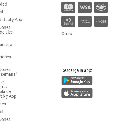
idad
al
irtual y App
ciones
rciales
Otros
ios de
ciones
ciones
Descarga la app:
a semana"
 el
atos
ula de
Web y App
ones
ad
ciones