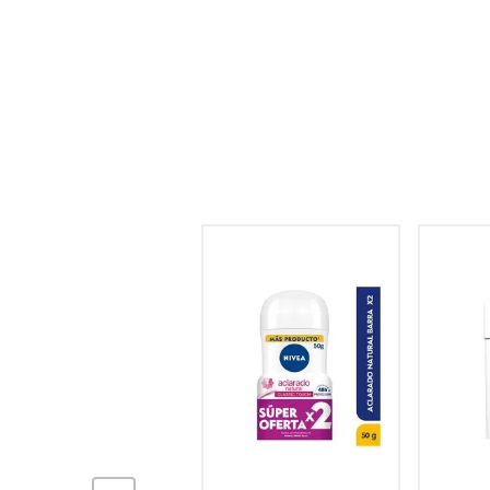
hogar
tecnología
moda
deportes
juguetería