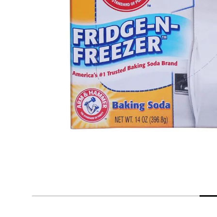
despensa
Arroz
Mantequilla
lácteos y refrigerados
vinos y licores
cuidado del bebé
mascotas
limpieza
cuidado personal
otros