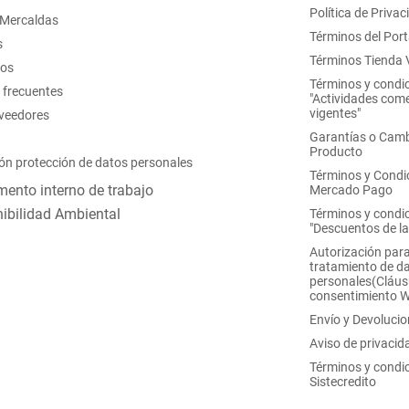
Política de Privac
 Mercaldas
Términos del Port
s
Términos Tienda V
nos
Términos y condi
 frecuentes
"Actividades come
vigentes"
oveedores
Garantías o Camb
Producto
ón protección de datos personales
Términos y Condi
ento interno de trabajo
Mercado Pago
ibilidad Ambiental
Términos y condi
"Descuentos de l
Autorización para
tratamiento de d
personales(Cláus
consentimiento 
Envío y Devoluci
Aviso de privacid
Términos y condi
Sistecredito