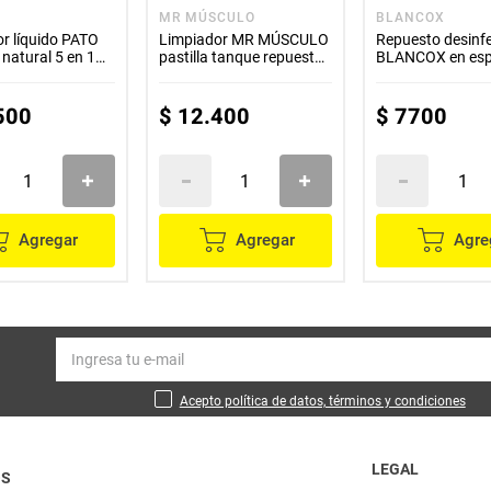
MR MÚSCULO
BLANCOX
r líquido PATO
Limpiador MR MÚSCULO
Repuesto desinf
natural 5 en 1
pastilla tanque repuesto
BLANCOX en es
2 unds x40 g c/u
x500 ml
500
$
12
.
400
$
7700
Agregar
Agregar
Agre
Acepto política de datos, términos y condiciones
LEGAL
OS