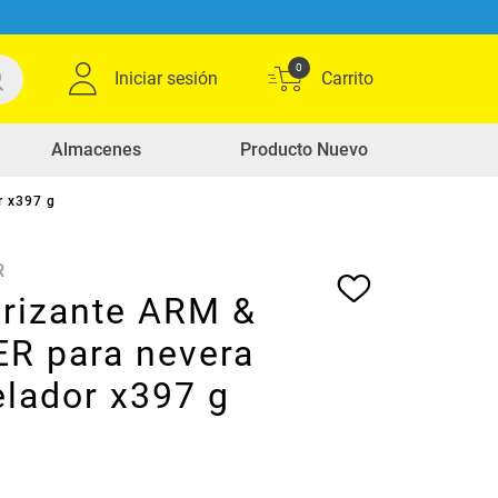
0
Iniciar sesión
Almacenes
Producto Nuevo
r x397 g
R
rizante ARM &
 para nevera
elador x397 g