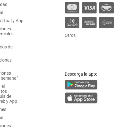
idad
al
irtual y App
ciones
rciales
Otros
ios de
ciones
ciones
Descarga la app:
a semana"
 el
atos
ula de
Web y App
ones
ad
ciones