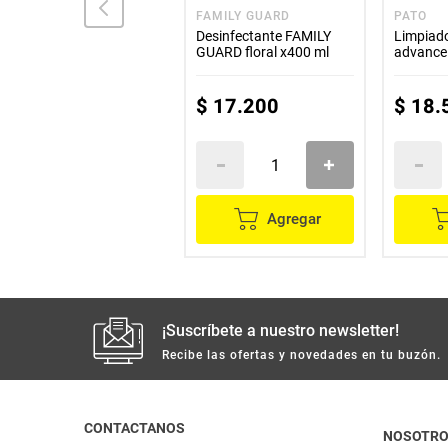
PATO
FAMILY GUARD
PATO
Limpiador PATO discos
Desinfectante FAMILY
Limpiado
activos cítrico repuesto
GUARD floral x400 ml
advance 
x38 g
x500 ml
$
12
.
300
$
17
.
200
$
18
.
Agregar
Agregar
¡Suscríbete a nuestro newsletter!
Recibe las ofertas y novedades en tu buzón.
CONTACTANOS
NOSOTR