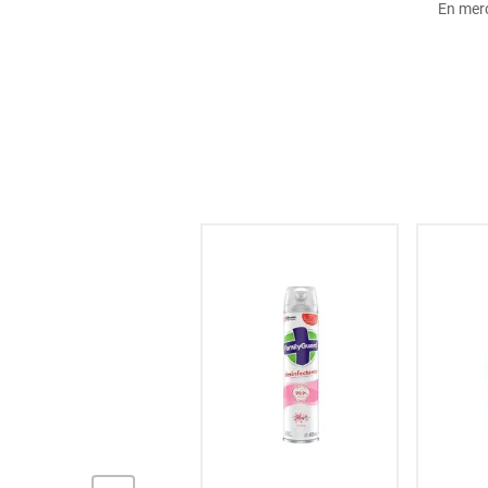
En mer
hogar
tecnología
moda
deportes
juguetería