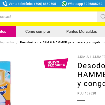
Venta telefónica (606) 8850505
Whatsapp 3226888282
uscas?
s buscados
atos
Cómo comprar
Puntos Mercaldas
 Repuestos
Desodorizante ARM & HAMMER para nevera y congelado
ARM & HAMME
Desodo
HAMMER
y cong
PLU
:
139828