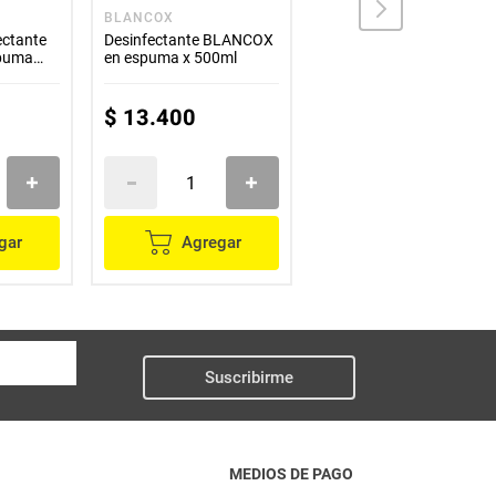
BLANCOX
TASK
ectante
Desinfectante BLANCOX
Pastilla TASK
puma
en espuma x 500ml
desinfectante para baño
3 unds x50 g c/u
$
13
.
400
$
11
.
700
gar
Agregar
Agregar
Suscribirme
MEDIOS DE PAGO