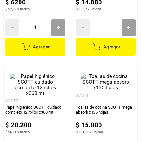
$
6200
$
14
.
000
$ 52,72
x
metro
$ 103,7
x
unidad
Agregar
Agregar
SCOTT
SCOTT
Papel higiénico SCOTT cuidado
Toallas de cocina SCOTT mega
completo 12 rollos x360 mt
absorb x135 hojas
$
20
.
200
$
15
.
000
$ 56,11
x
metro
$ 111,11
x
unidad