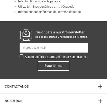
Intenta utilizar una sola palabra
Utiliza términos genéricos en la búsqueda
Intenta buscar sinónimos del término deseado
¡Suscribete a nuestro newsletter!
Recibe las ofertas y novedades en tu buzón.
Acepto política de datos, términos y condiciones
Suscribirme
+
CONTACTANOS
+
Atención telefónica
NOSOTROS
3226888282