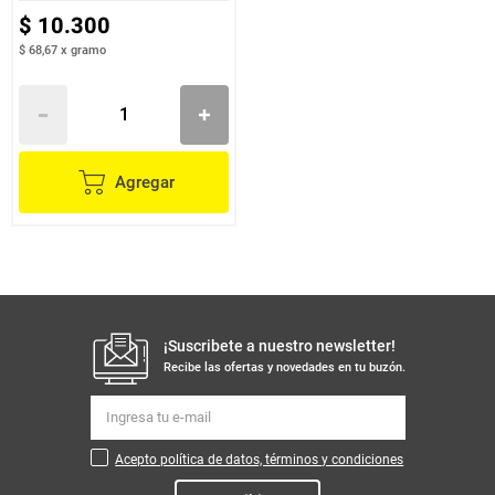
$
10
.
300
$ 68,67
x
gramo
Agregar
¡Suscribete a nuestro newsletter!
Recibe las ofertas y novedades en tu buzón.
Acepto política de datos, términos y condiciones