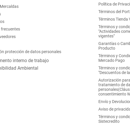
Política de Privac
 Mercaldas
Términos del Port
s
Términos Tienda V
nos
Términos y condi
 frecuentes
"Actividades come
vigentes"
oveedores
Garantías o Camb
Producto
ón protección de datos personales
Términos y Condi
ento interno de trabajo
Mercado Pago
ibilidad Ambiental
Términos y condi
"Descuentos de l
Autorización para
tratamiento de d
personales(Cláus
consentimiento 
Envío y Devoluci
Aviso de privacid
Términos y condi
Sistecredito