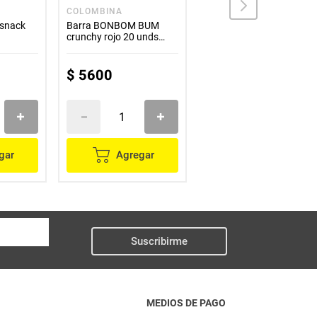
COLOMBINA
TRULULU
snack
Barra BONBOM BUM
Masmelo TRULULU
crunchy rojo 20 unds
celebraciones x145 g
x180 g
$
5600
$
4600
gar
Agregar
Agregar
Suscribirme
MEDIOS DE PAGO