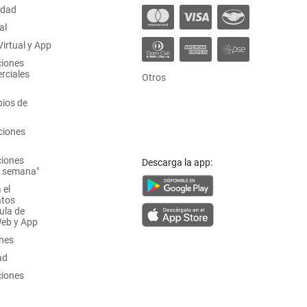
idad
al
irtual y App
ciones
rciales
Otros
ios de
ciones
ciones
Descarga la app:
a semana"
 el
atos
ula de
Web y App
ones
ad
ciones