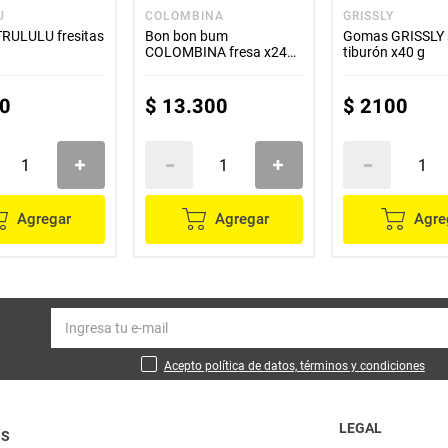
U
COLOMBINA
GRISSLY
RULULU fresitas
Bon bon bum
Gomas GRISSLY 
COLOMBINA fresa x24
tiburón x40 g
unds
0
$
13
.
300
$
2100
Agregar
Agregar
Agre
Acepto política de datos, términos y condiciones
LEGAL
OS