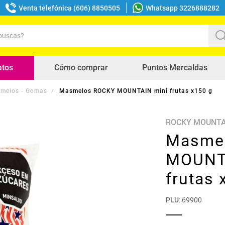
Venta telefónica (606) 8850505
Whatsapp 3226888282
uscas?
s buscados
atos
Cómo comprar
Puntos Mercaldas
melos - Gomas
Masmelos ROCKY MOUNTAIN mini frutas x150 g
ROCKY MOUNTA
Masme
MOUNT
frutas 
PLU
:
69900