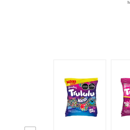
M
hogar
tecnología
moda
deportes
juguetería