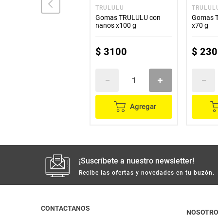
GRISSLY
TRULULU
TRULUL
Gomas GRISSLY sour
Gomas TRULULU con
Gomas T
ácidas x72 g
nanos x100 g
x70 g
$
3000
$
3100
$
230
Agregar
Agregar
¡Suscríbete a nuestro newsletter!
Recibe las ofertas y novedades en tu buzón.
CONTACTANOS
NOSOTR