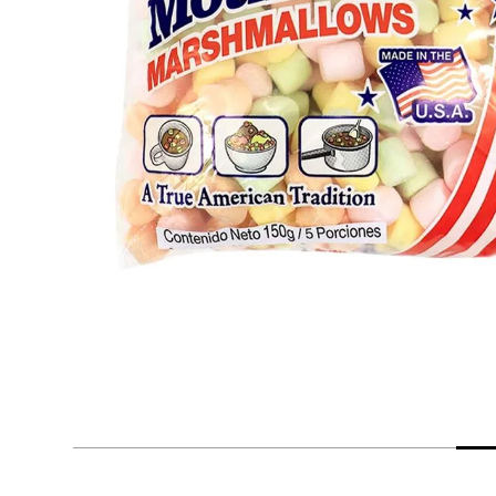
despensa
Arroz
Mantequilla
lácteos y refrigerados
vinos y licores
cuidado del bebé
mascotas
limpieza
cuidado personal
otros