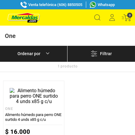
Venta telefónica (606) 8850505
Whatsapp
0
One
Filtrar
1
producto
ONE
Alimento húmedo para perro ONE
surtido 4 unds x85 g c/u
$
16
.
000