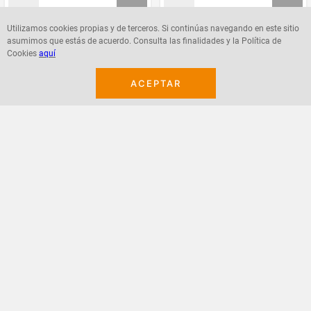
Utilizamos cookies propias y de terceros. Si continúas navegando en este sitio
asumimos que estás de acuerdo. Consulta las finalidades y la Política de
Agregar
Agregar
Cookies
aquí
ACEPTAR
¡Suscribete a nuestro newsletter!
Recibe las ofertas y novedades en tu buzón.
Acepto política de datos, términos y condiciones
Suscribirme