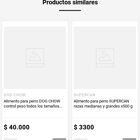
Productos similares
medida
Multiplicador
1
Peso Neto
340
Producto (kg)
PUM - Unidad
Gramo
de Medida
DOG CHOW
SUPERCAN
Alimento para perro DOG CHOW
Alimento para perro SUPERCAN
control peso todos los tamaños
razas medianas y grandes x500 g
x2000 g
$
40
.
000
$
3300