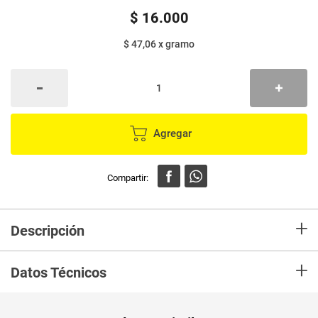
$
16
.
000
$ 47,06
x
gramo
Agregar
+
Descripción
En Mercaldas compra Alimento húmedo para perro ONE surtido 4 unds
+
x85 g c/u
Datos Técnicos
Unidad de
un