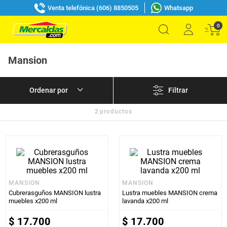
Venta telefónica (606) 8850505
Whatsapp
0
Mansion
Filtrar
2
productos
MANSION
MANSION
Cubrerasguños MANSION lustra
Lustra muebles MANSION crema
muebles x200 ml
lavanda x200 ml
$
17
.
700
$
17
.
700