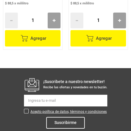
$ 88,5
x
mililitro
$ 88,5
x
mililitro
Agregar
Agregar
¡Suscribete a nuestro newsletter!
Recibe las ofertas y novedades en tu buzón.
Acepto política de datos, términos y condiciones
Suscribirme