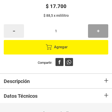
$
17
.
700
$ 88,5
x
mililitro
Agregar
+
Descripción
En mercaldas compra Lustra Muebles MANSION 200 Crema Lavanda
+
Frasco Marca POLIFLOR y recibelo en tu casa en minutos.
Datos Técnicos
Unidad de
un