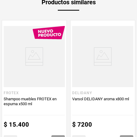
Productos similares
medida
Multiplicador
1
PUM - Medida
200
Peso Neto
200
Producto (kg)
PUM - Unidad
Mililitro
de Medida
FROTEX
DELIDANY
Shampoo muebles FROTEX en
Varsol DELIDANY aroma x800 ml
espuma x500 ml
$
15
.
400
$
7200