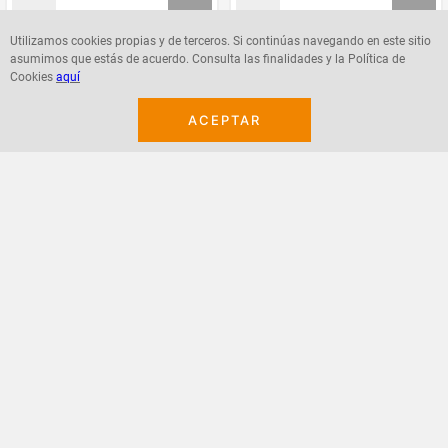
Utilizamos cookies propias y de terceros. Si continúas navegando en este sitio
asumimos que estás de acuerdo. Consulta las finalidades y la Política de
Agregar
Agregar
Cookies
aquí
ACEPTAR
¡Suscribete a nuestro newsletter!
Recibe las ofertas y novedades en tu buzón.
Acepto política de datos, términos y condiciones
Suscribirme