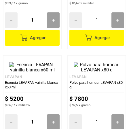
$ 33,67
x
gramo
$ 86,67
x
mililitro
Agregar
Agregar
LEVAPAN
LEVAPAN
Esencia LEVAPAN vainilla blanca
Polvo para hornear LEVAPAN x80
x60 ml
g
$
5200
$
7800
$ 86,67
x
mililitro
$ 97,5
x
gramo