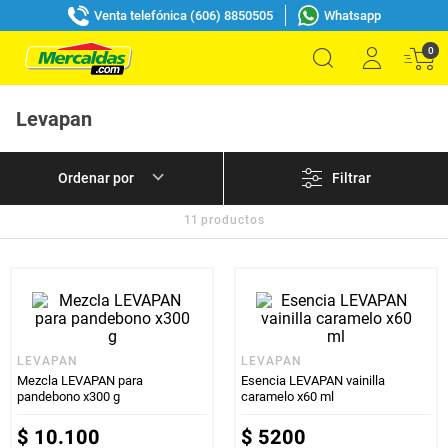
Venta telefónica (606) 8850505
Whatsapp
0
Levapan
Filtrar
11
productos
LEVAPAN
LEVAPAN
Mezcla LEVAPAN para
Esencia LEVAPAN vainilla
pandebono x300 g
caramelo x60 ml
$
10
.
100
$
5200