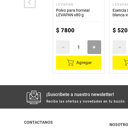
LA CORUÑA
LEVAPAN
LEVAPA
Esencia LA CORUÑA
Polvo para hornear
Esencia 
vainilla blanca x70 g
LEVAPAN x80 g
blanca x
$
5300
$
7800
$
520
Agregar
Agregar
¡Suscríbete a nuestro newsletter!
Recibe las ofertas y novedades en tu buzón.
CONTACTANOS
NOSOTR