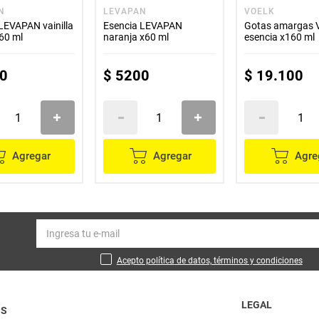
N
LEVAPAN
VOELK
LEVAPAN vainilla
Esencia LEVAPAN
Gotas amargas
60 ml
naranja x60 ml
esencia x160 ml
0
$
5200
$
19
.
100
Agregar
Agregar
Agre
Acepto política de datos, términos y condiciones
LEGAL
OS