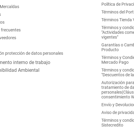
Política de Privac
 Mercaldas
Términos del Port
s
Términos Tienda V
nos
Términos y condi
 frecuentes
"Actividades come
vigentes"
oveedores
Garantías o Camb
Producto
ón protección de datos personales
Términos y Condi
ento interno de trabajo
Mercado Pago
ibilidad Ambiental
Términos y condi
"Descuentos de l
Autorización para
tratamiento de d
personales(Cláus
consentimiento 
Envío y Devoluci
Aviso de privacid
Términos y condi
Sistecredito