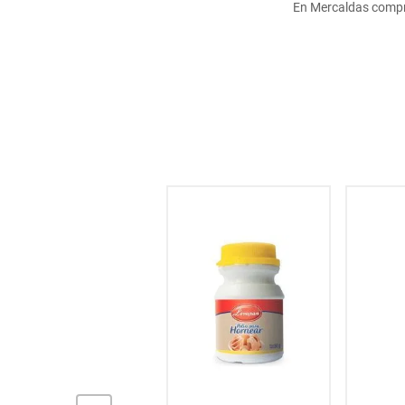
En Mercaldas compr
hogar
tecnología
moda
deportes
juguetería