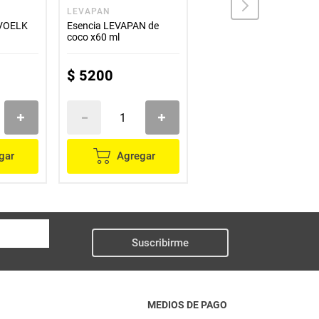
LEVAPAN
LEVAPAN
 VOELK
Esencia LEVAPAN de
Polvo para hornear
coco x60 ml
LEVAPAN x20 g
$
5200
$
2400
gar
Agregar
Agregar
Suscribirme
MEDIOS DE PAGO