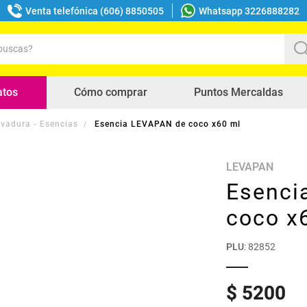
Venta telefónica (606) 8850505
Whatsapp 3226888282
uscas?
s buscados
atos
Cómo comprar
Puntos Mercaldas
evadura - Esencias
Esencia LEVAPAN de coco x60 ml
LEVAPAN
Esenci
coco x
PLU
:
82852
$
5200