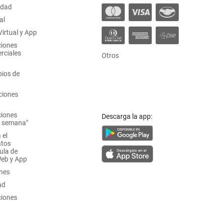
idad
al
irtual y App
ciones
rciales
Otros
ios de
ciones
ciones
Descarga la app:
a semana"
 el
atos
ula de
Web y App
ones
ad
ciones