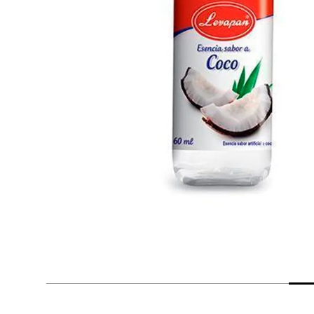
despensa
Arroz
Mantequilla
lácteos y refrigerados
vinos y licores
cuidado del bebé
mascotas
limpieza
cuidado personal
otros