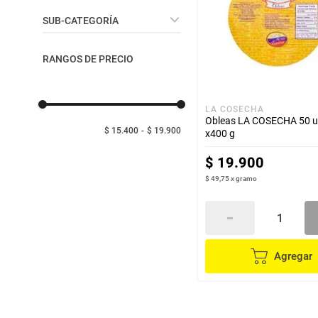
despensa
Mantequilla
Panadería
SUB-CATEGORÍA
Arroz
lácteos y refrigerados
Panadería Dulce
RANGOS DE PRECIO
vinos y licores
LA COSECHA
Obleas LA COSECHA 50 
cuidado del bebé
$ 15.400
$ 19.900
x400 g
$
19
.
900
mascotas
$ 49,75
x
gramo
limpieza
cuidado personal
Agregar
otros