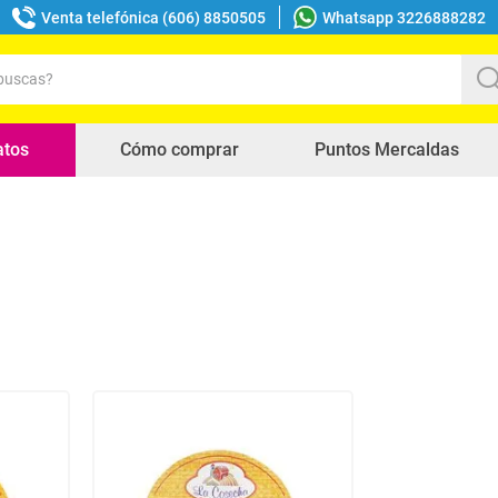
Venta telefónica (606) 8850505
Whatsapp 3226888282
uscas?
s buscados
atos
Cómo comprar
Puntos Mercaldas