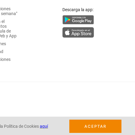
ciones
Descarga la app:
a semana"
 el
atos
ula de
Web y App
ones
ad
ciones
la Política de Cookies
aquí
ACEPTAR