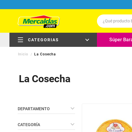
¿Qué producto b
Términos má
Súper Bar
CATEGORIAS
Leche
La Cosecha
Carne
electrodomésticos
Queso
La Cosecha
Huevos
carnes, pollo y pescado
Cafe
carnes frías, embutidos y
delicatessen
Pollo
DEPARTAMENTO
Aceite
frutas y verduras
Despensa
Galletas
CATEGORÍA