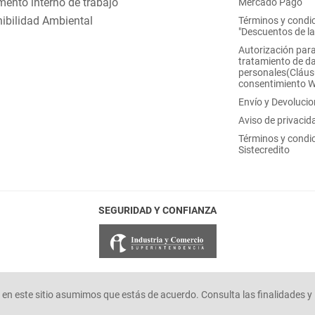
ento interno de trabajo
Mercado Pago
ibilidad Ambiental
Términos y condi
"Descuentos de l
Autorización para
tratamiento de d
personales(Cláus
consentimiento 
Envío y Devoluci
Aviso de privacid
Términos y condi
Sistecredito
SEGURIDAD Y CONFIANZA
en este sitio asumimos que estás de acuerdo. Consulta las finalidades y 