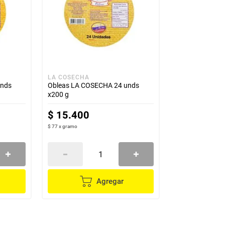
LA COSECHA
unds
Obleas LA COSECHA 24 unds
x200 g
$
15
.
400
$ 77
x
gramo
Agregar