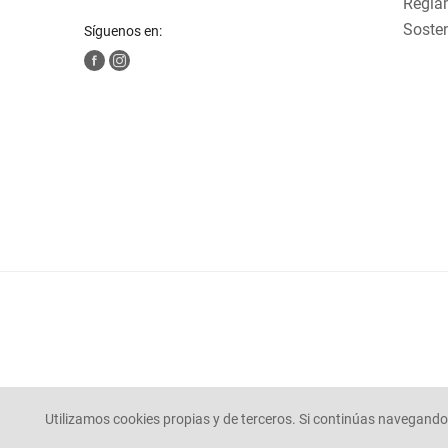
Reglam
Sosten
Síguenos en:
Utilizamos cookies propias y de terceros. Si continúas navegando 
© Mercaldas 2025. todos los derechos reservados.