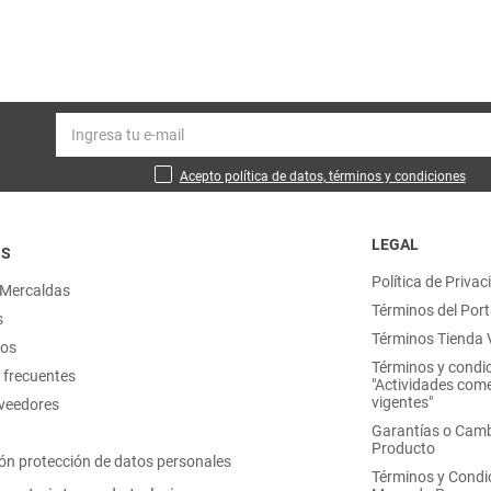
Acepto política de datos, términos y condiciones
LEGAL
OS
Política de Privac
 Mercaldas
Términos del Port
s
Términos Tienda V
nos
Términos y condi
 frecuentes
"Actividades come
vigentes"
oveedores
Garantías o Camb
Producto
ón protección de datos personales
Términos y Condi