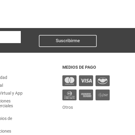
Suscribirme
MEDIOS DE PAGO
idad
al
irtual y App
ciones
rciales
Otros
ios de
ciones