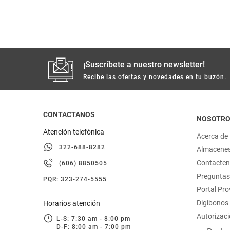
hogar
tecnología
¡Suscríbete a nuestro newsletter!
moda
Recibe las ofertas y novedades en tu buzón.
deportes
CONTACTANOS
NOSOTR
juguetería
Atención telefónica
Acerca de
322-688-8282
Almacene
Contacte
(606) 8850505
Preguntas
PQR: 323-274-5555
Portal Pr
Digibonos
Horarios atención
Autorizaci
L-S: 7:30 am - 8:00 pm
D-F: 8:00 am - 7:00 pm