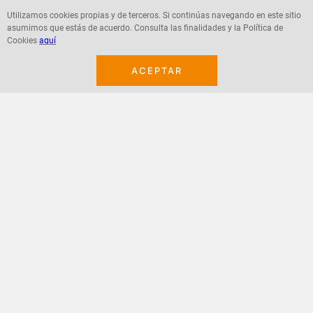
Utilizamos cookies propias y de terceros. Si continúas navegando en este sitio
asumimos que estás de acuerdo. Consulta las finalidades y la Política de
Agregar
Agregar
Cookies
aquí
ACEPTAR
¡Suscribete a nuestro newsletter!
Recibe las ofertas y novedades en tu buzón.
Acepto política de datos, términos y condiciones
Suscribirme
+
CONTACTANOS