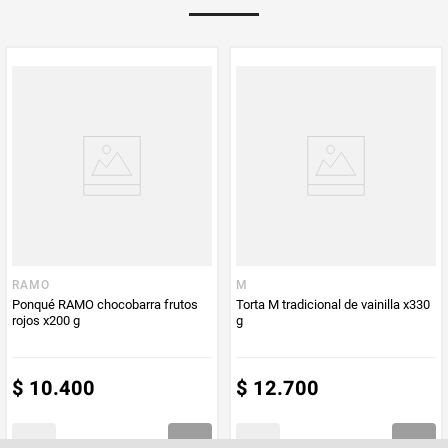
Multiplicador
1
PUM - Medida
200
Peso Neto
200
Producto (kg)
PUM - Unidad
Gramo
de Medida
RAMO
M
Ponqué RAMO chocobarra frutos
Torta M tradicional de vainilla x330
rojos x200 g
g
$
10
.
400
$
12
.
700