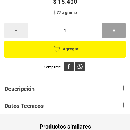
$
15
.
400
$ 77
x
gramo
Agregar
+
Descripción
En Mercaldas compra Obleas LA COSECHA 24 unds paquete x200 g
+
Marca LA COSECHA y recibelo en tu casa en minutos.
Datos Técnicos
Unidad de
un
Productos similares
medida