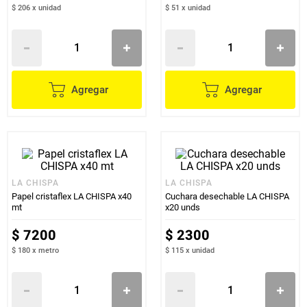
$ 206
x
unidad
$ 51
x
unidad
Agregar
Agregar
LA CHISPA
LA CHISPA
Papel cristaflex LA CHISPA x40
Cuchara desechable LA CHISPA
mt
x20 unds
$
7200
$
2300
$ 180
x
metro
$ 115
x
unidad