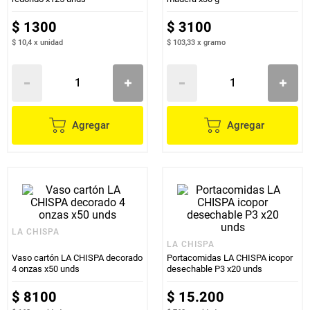
$
1300
$
3100
$ 10,4
x
unidad
$ 103,33
x
gramo
Agregar
Agregar
LA CHISPA
LA CHISPA
Vaso cartón LA CHISPA decorado
Portacomidas LA CHISPA icopor
4 onzas x50 unds
desechable P3 x20 unds
$
8100
$
15
.
200