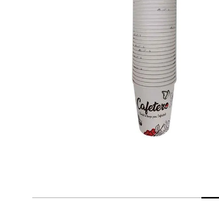
despensa
Arroz
Mantequilla
lácteos y refrigerados
vinos y licores
cuidado del bebé
mascotas
limpieza
cuidado personal
otros