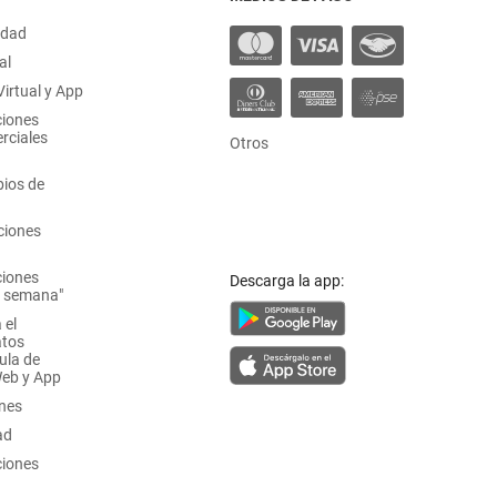
idad
al
irtual y App
ciones
rciales
Otros
ios de
ciones
ciones
Descarga la app:
a semana"
 el
atos
ula de
Web y App
ones
ad
ciones