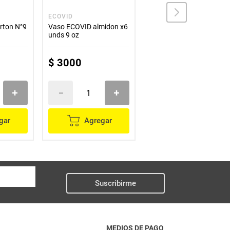
ECOVID
DOMINGO
rton N°9
Vaso ECOVID almidon x6
Vaso desechable
unds 9 oz
DOMINGO impresión 6
onzas x50 unds
$
3000
$
8100
gar
Agregar
Agregar
Suscribirme
MEDIOS DE PAGO