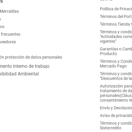
OS
Política de Privac
 Mercaldas
Términos del Port
s
Términos Tienda V
nos
Términos y condi
 frecuentes
"Actividades come
vigentes"
oveedores
Garantías o Camb
Producto
ón protección de datos personales
Términos y Condi
ento interno de trabajo
Mercado Pago
ibilidad Ambiental
Términos y condi
"Descuentos de l
Autorización para
tratamiento de d
personales(Cláus
consentimiento 
Envío y Devoluci
Aviso de privacid
Términos y condi
Sistecredito