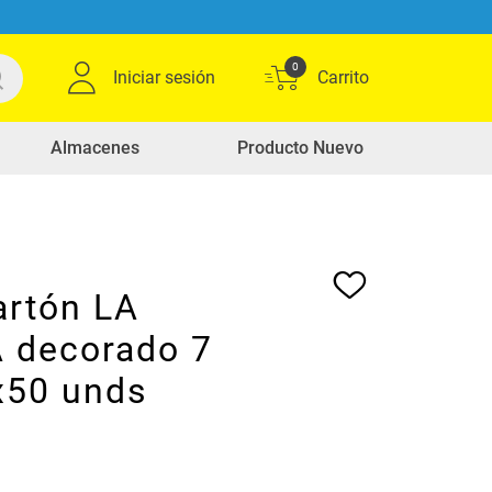
0
Iniciar sesión
Almacenes
Producto Nuevo
artón LA
 decorado 7
x50 unds