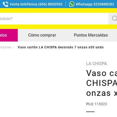
Venta telefónica (606) 8850505
Whatsapp 3226888282
uscas?
s buscados
atos
Cómo comprar
Puntos Mercaldas
chables
Vaso cartón LA CHISPA decorado 7 onzas x50 unds
LA CHISPA
Vaso c
CHISPA
onzas 
PLU
:
115023