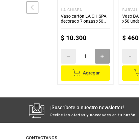
CARPACK
LA CHISPA
BARVAL
Vaso desechable
Vaso cartón LA CHISPA
Vaso BA
CARPAK blanco 3.5
decorado 7 onzas x50
x50 und
onzas x50 unds
unds
$
3100
$
10
.
300
$
460
Agregar
Agregar
¡Suscríbete a nuestro newsletter!
Recibe las ofertas y novedades en tu buzón.
CONTACTANOS