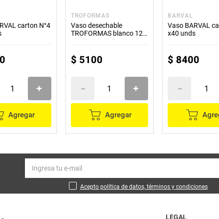
TROFORMAS
BARVAL
RVAL carton N°4
Vaso desechable
Vaso BARVAL ca
s
TROFORMAS blanco 12
x40 unds
onzas x25 unds
0
$
5100
$
8400
Agregar
Agregar
Agre
Acepto política de datos, términos y condiciones
LEGAL