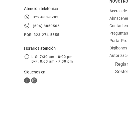
NOSOTR
Atención telefónica
Acerca de
322-688-8282
Almacene
Contacte
(606) 8850505
Preguntas
PQR: 323-274-5555
Portal Pr
Digibonos
Horarios atención
Autorizaci
L-S: 7:30 am - 8:00 pm
D-F: 8:00 am - 7:00 pm
Reglam
Sosten
Síguenos en: