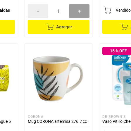
aldas
Vendido
Agregar
15
% OFF
CORONA
DR BROWN'S
ague 5
Mug CORONA artemisa 276.7 cc
Vaso Pitillo Che