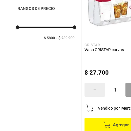
despensa
Arroz
Home elements
Unisex
RANGOS DE PRECIO
Essenza
Aceite
DR BROWN'S
lácteos y refrigerados
vinos y licores
$ 5800
$ 239.900
CRISTAR
Vaso CRISTAR curvas
cuidado del bebé
mascotas
$
27
.
700
limpieza
cuidado personal
Vendido por
Merc
otros
Agregar