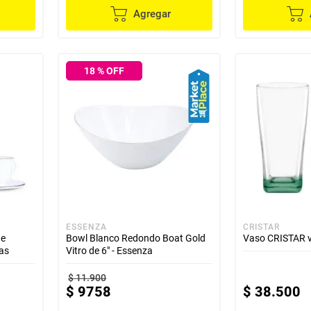
Agregar
18
% OFF
ESSENZA
CRISTAR
de
Bowl Blanco Redondo Boat Gold
Vaso CRISTAR v
as
Vitro de 6" - Essenza
$
11
.
900
$
9758
$
38
.
500