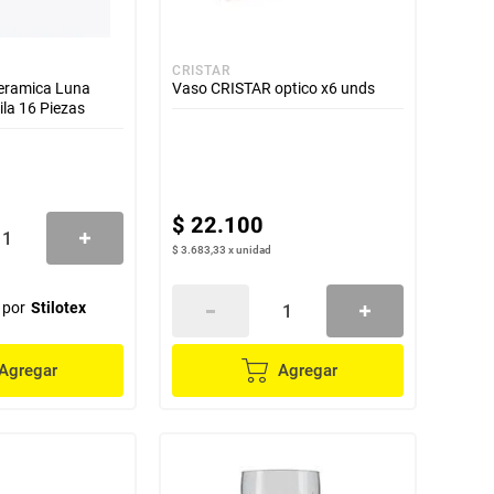
CRISTAR
oceramica Luna
Vaso CRISTAR optico x6 unds
la 16 Piezas
$
22
.
100
$ 3.683,33
x
unidad
 por
Stilotex
Agregar
Agregar