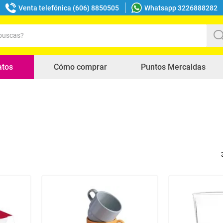
Venta telefónica (606) 8850505
Whatsapp 3226888282
uscas?
s buscados
atos
Cómo comprar
Puntos Mercaldas