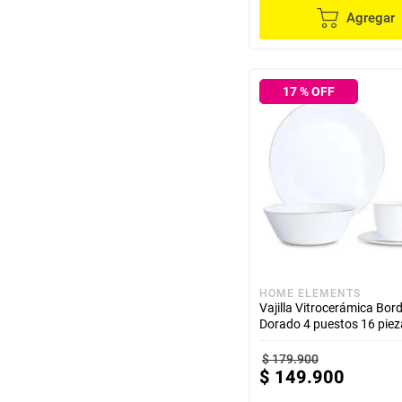
Agregar
17
% OFF
HOME ELEMENTS
Vajilla Vitrocerámica Bor
Dorado 4 puestos 16 piez
$
179
.
900
$
149
.
900