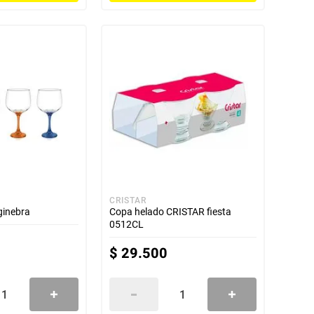
CRISTAR
ginebra
Copa helado CRISTAR fiesta
0512CL
$
29
.
500