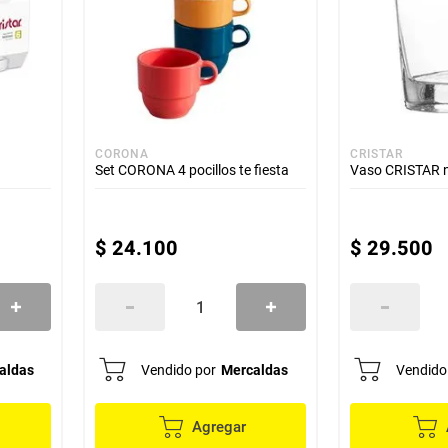
CORONA
CRISTAR
Set CORONA 4 pocillos te fiesta
Vaso CRISTAR n
$
24
.
100
$
29
.
500
aldas
Vendido por
Mercaldas
Vendido
Agregar