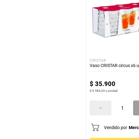
CRISTAR
Vaso CRISTAR circus x6 
$
35
.
900
$ 5.983,33
x
unidad
Vendido por
Merc