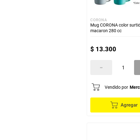
CORONA
Mug CORONA color surti
macaron 280 cc
$
13
.
300
Vendido por
Merc
Agregar