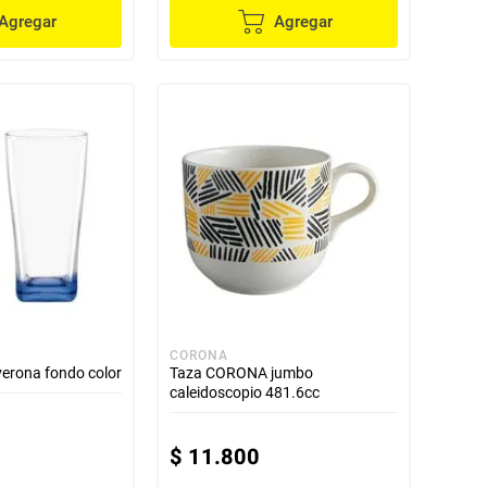
Agregar
Agregar
CORONA
erona fondo color
Taza CORONA jumbo
caleidoscopio 481.6cc
$
11
.
800