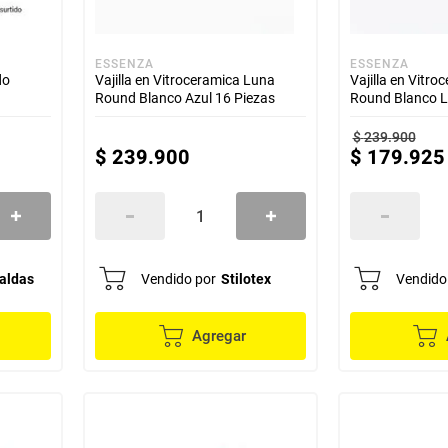
ESSENZA
ESSENZA
do
Vajilla en Vitroceramica Luna
Vajilla en Vitr
Round Blanco Azul 16 Piezas
Round Blanco Li
$
239
.
900
$
239
.
900
$
179
.
925
aldas
Vendido por
Stilotex
Vendido
Agregar