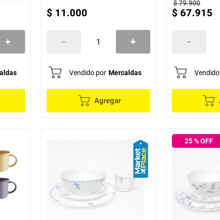
$
79
.
900
$
11
.
000
$
67
.
915
aldas
Vendido por
Mercaldas
Vendido
Agregar
25
% OFF