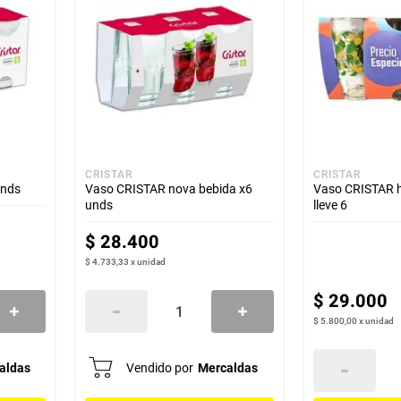
CRISTAR
CRISTAR
unds
Vaso CRISTAR nova bebida x6
Vaso CRISTAR h
unds
lleve 6
$
28
.
400
$ 4.733,33
x
unidad
$
29
.
000
$ 5.800,00
x
unidad
aldas
Vendido por
Mercaldas