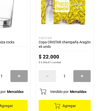
CRISTAR
iza rocks
Copa CRISTAR champaña Aragón
x6 unds
$
22
.
000
$ 3.666,67
x
unidad
 por
Mercaldas
Vendido por
Mercaldas
Agregar
Agregar