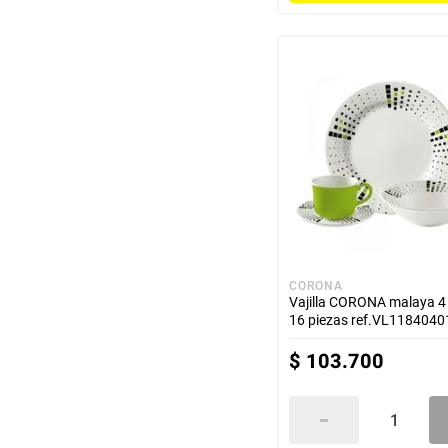
hogar
tecnología
moda
deportes
juguetería
CORONA
Vajilla CORONA malaya 4
16 piezas ref.VL118404
$
103
.
700