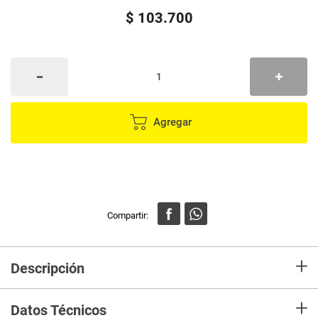
$
103
.
700
Agregar
+
Descripción
Vajilla marca Corona - 4 puestos - 16 piezas - Renueva tus utensilios de
+
cocina con este lindo diseño en tu hogar.
Datos Técnicos