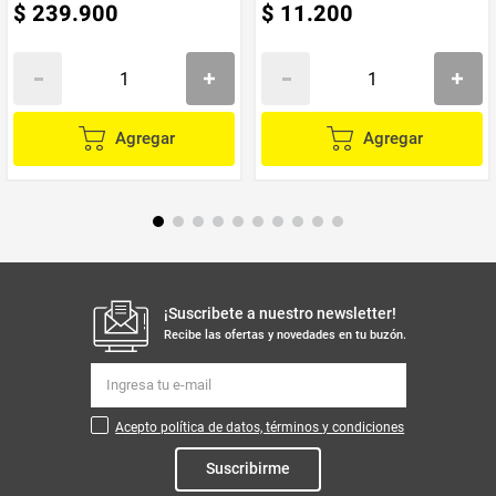
$
239
.
900
$
11
.
200
Agregar
Agregar
¡Suscribete a nuestro newsletter!
Recibe las ofertas y novedades en tu buzón.
Acepto política de datos, términos y condiciones
Suscribirme