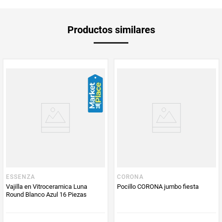
Unidad de
un
Productos similares
medida
Multiplicador
1
PUM - Medida
1
PUM - Unidad
Unidad
de Medida
Producto
Mercaldas
Enviado Por
ESSENZA
CORONA
Vendido por
Mercaldas
Vajilla en Vitroceramica Luna
Pocillo CORONA jumbo fiesta
Round Blanco Azul 16 Piezas