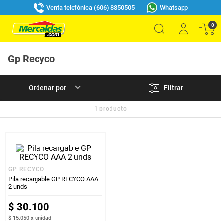
Venta telefónica (606) 8850505
Whatsapp
0
Gp Recyco
Filtrar
1
producto
GP RECYCO
Pila recargable GP RECYCO AAA
2 unds
$
30
.
100
$ 15.050
x
unidad