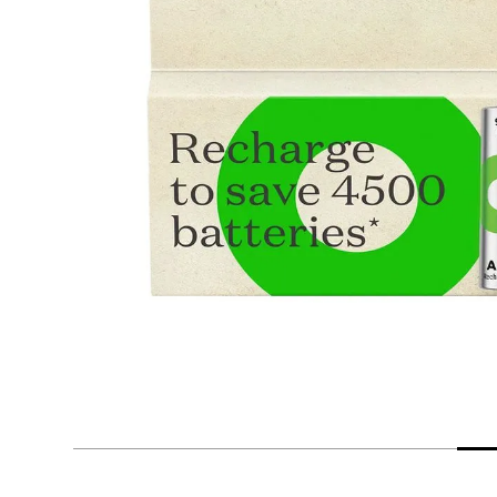
despensa
Arroz
Mantequilla
lácteos y refrigerados
vinos y licores
cuidado del bebé
mascotas
limpieza
cuidado personal
otros