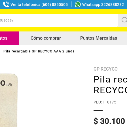
Venta telefónica (606) 8850505
Whatsapp 3226888282
uscas?
s buscados
atos
Cómo comprar
Puntos Mercaldas
Pila recargable GP RECYCO AAA 2 unds
GP RECYCO
Pila re
RECYCO
PLU
:
110175
$
30
.
100