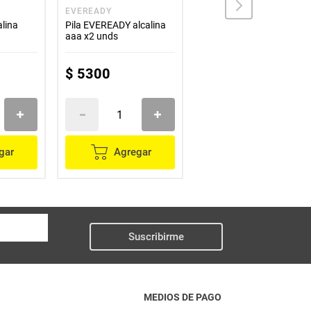
EVEREADY
ENERGIZER
lina
Pila EVEREADY alcalina
Pila ENERGIZER max
aaa x2 unds
cuadrada 9v unidad
$
5300
$
17
.
800
gar
Agregar
Agregar
Suscribirme
MEDIOS DE PAGO