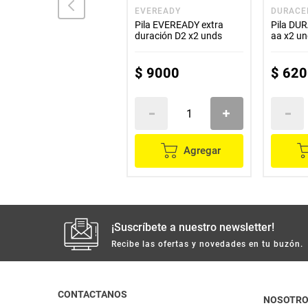
ENERGIZER
EVEREADY
DURACE
Pila ENERGIZER max
Pila EVEREADY extra
Pila DUR
duración x2 unds
duración D2 x2 unds
aa x2 u
$
22
.
800
$
9000
$
620
Agregar
Agregar
¡Suscríbete a nuestro newsletter!
Recibe las ofertas y novedades en tu buzón.
CONTACTANOS
NOSOTR