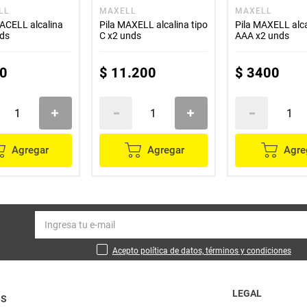
LL
MAXELL
MAXELL
ACELL alcalina
Pila MAXELL alcalina tipo
Pila MAXELL alca
nds
C x2 unds
AAA x2 unds
0
$
11
.
200
$
3400
Agregar
Agregar
Agre
Acepto política de datos, términos y condiciones
LEGAL
OS