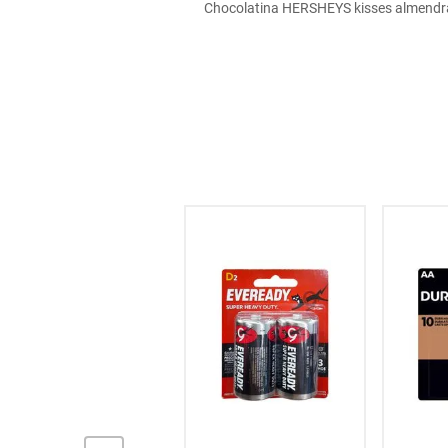
Chocolatina HERSHEYS kisses almendras 
hogar
tecnología
moda
deportes
juguetería