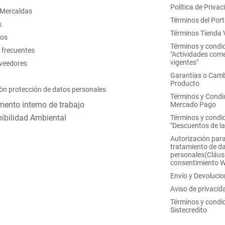
Política de Privac
 Mercaldas
Términos del Port
s
Términos Tienda V
nos
Términos y condi
 frecuentes
"Actividades come
vigentes"
oveedores
Garantías o Camb
Producto
ón protección de datos personales
Términos y Condi
ento interno de trabajo
Mercado Pago
ibilidad Ambiental
Términos y condi
"Descuentos de l
Autorización para
tratamiento de d
personales(Cláus
consentimiento 
Envío y Devoluci
Aviso de privacid
Términos y condi
Sistecredito