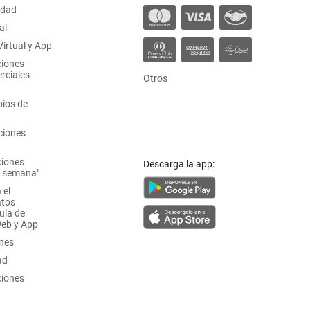
idad
al
irtual y App
ciones
rciales
Otros
ios de
ciones
ciones
Descarga la app:
a semana"
 el
atos
ula de
Web y App
ones
ad
ciones