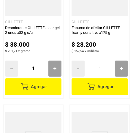
GILLETTE
GILLETTE
Desodorante GILLETTE clear gel
Espuma de afeitar GILLETTE
2 unds x82 g c/u
foamy sensitive x175 g
$
38
.
000
$
28
.
200
$ 231,71
x
gramo
$ 157,54
x
mililitro
Agregar
Agregar