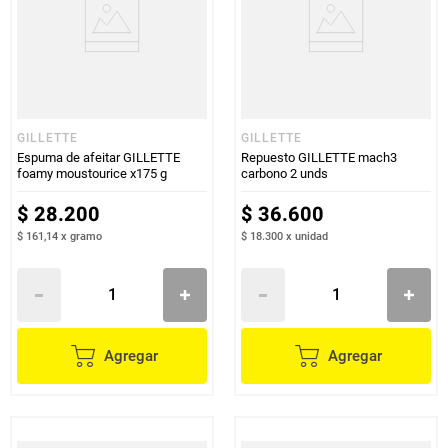
GILLETTE
GILLETTE
Espuma de afeitar GILLETTE
Repuesto GILLETTE mach3
foamy moustourice x175 g
carbono 2 unds
$
28
.
200
$
36
.
600
$ 161,14
x
gramo
$ 18.300
x
unidad
Agregar
Agregar