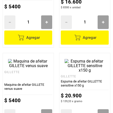
$
16
.
600
$
5400
$ 8300
x
unidad
Agregar
Agregar
GILLETTE
GILLETTE
Espuma de afeitar GILLETTE
Maquina de afeitar GILLETE
sensitive x150 g
venus suave
$
20
.
900
$
5400
$ 139,33
x
gramo