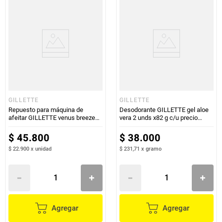
GILLETTE
GILLETTE
Repuesto para máquina de
Desodorante GILLETTE gel aloe
afeitar GILLETTE venus breeze
vera 2 unds x82 g c/u precio
mujer x2 unds
especial
$
45
.
800
$
38
.
000
$ 22.900
x
unidad
$ 231,71
x
gramo
Agregar
Agregar