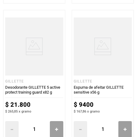
GILLETTE
GILLETTE
Desodorante GILLETTE 5 active
Espuma de afeitar GILLETTE
protect training guard x82 g
sensitive x56 g
$
21
.
800
$
9400
$ 265,85
x
gramo
$ 167,86
x
gramo