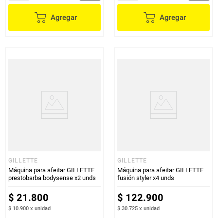
Agregar
Agregar
GILLETTE
GILLETTE
Máquina para afeitar GILLETTE
Máquina para afeitar GILLETTE
prestobarba bodysense x2 unds
fusión styler x4 unds
$
21
.
800
$
122
.
900
$ 10.900
x
unidad
$ 30.725
x
unidad