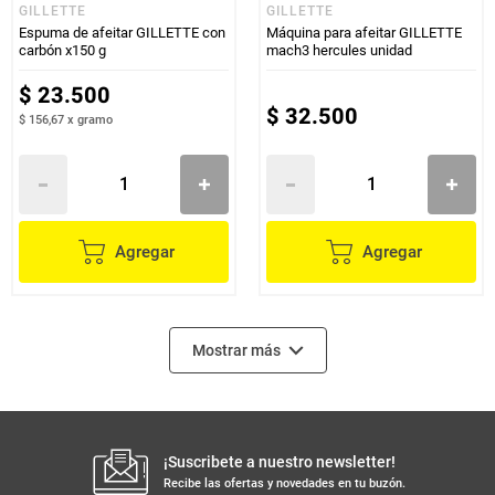
GILLETTE
GILLETTE
Espuma de afeitar GILLETTE con
Máquina para afeitar GILLETTE
carbón x150 g
mach3 hercules unidad
$
23
.
500
$
32
.
500
$ 156,67
x
gramo
Agregar
Agregar
Mostrar más
¡Suscribete a nuestro newsletter!
Recibe las ofertas y novedades en tu buzón.