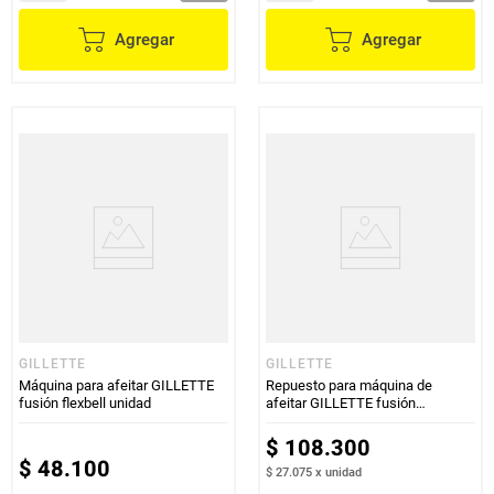
Agregar
Agregar
GILLETTE
GILLETTE
Máquina para afeitar GILLETTE
Repuesto para máquina de
fusión flexbell unidad
afeitar GILLETTE fusión
proshield x4 unds
$
108
.
300
$
48
.
100
$ 27.075
x
unidad