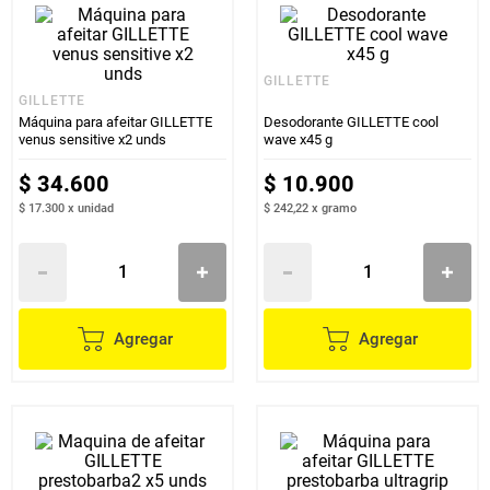
GILLETTE
GILLETTE
Máquina para afeitar GILLETTE
Desodorante GILLETTE cool
venus sensitive x2 unds
wave x45 g
$
34
.
600
$
10
.
900
$ 17.300
x
unidad
$ 242,22
x
gramo
Agregar
Agregar