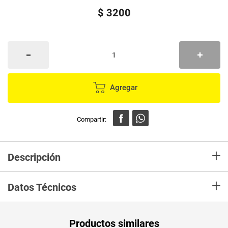
$
3200
Agregar
+
Descripción
En mercaldas compra Máquina para afeitar PRESTOBARBA ultragrip x 1
+
und. Lo recibiras en tu casa en las mejores condiciones.
Datos Técnicos
Unidad de
un
Productos similares
medida