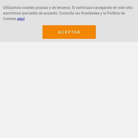
Utilizamos cookies propias y de terceros. Si continúas navegando en este sitio
asumimos que estás de acuerdo. Consulta las finalidades y la Política de
Agregar
Agregar
Cookies
aquí
ACEPTAR
¡Suscribete a nuestro newsletter!
Recibe las ofertas y novedades en tu buzón.
Acepto política de datos, términos y condiciones
Suscribirme
+
CONTACTANOS