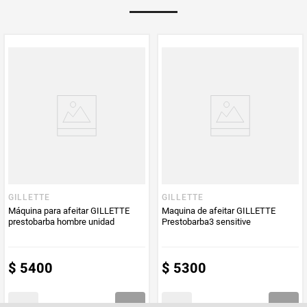
Multiplicador
1
PUM - Medida
1
Peso Neto
1
Producto (kg)
PUM - Unidad
Unidad
de Medida
GILLETTE
GILLETTE
Máquina para afeitar GILLETTE
Maquina de afeitar GILLETTE
prestobarba hombre unidad
Prestobarba3 sensitive
$
5400
$
5300