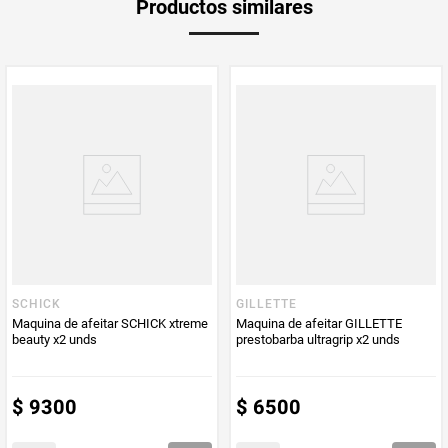
Productos similares
medida
Multiplicador
1
Peso Neto
5
Producto (kg)
PUM - Unidad
Unidad
de Medida
SCHICK
GILLETTE
Maquina de afeitar SCHICK xtreme
Maquina de afeitar GILLETTE
beauty x2 unds
prestobarba ultragrip x2 unds
$
9300
$
6500