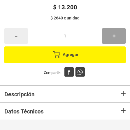
$
13
.
200
$ 2640
x
unidad
Agregar
+
Descripción
Banda lubricante que se activa con el agua
+
2 Hojas de larga duración cubiertas con cromo para evitar oxidación
Datos Técnicos
Unidad de
un