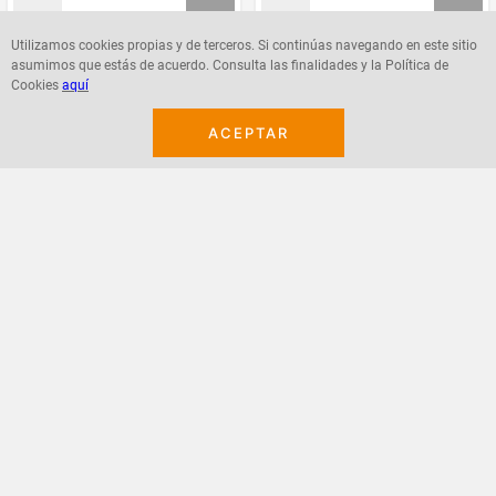
Utilizamos cookies propias y de terceros. Si continúas navegando en este sitio
asumimos que estás de acuerdo. Consulta las finalidades y la Política de
Agregar
Agregar
Cookies
aquí
ACEPTAR
¡Suscribete a nuestro newsletter!
Recibe las ofertas y novedades en tu buzón.
Acepto política de datos, términos y condiciones
Suscribirme