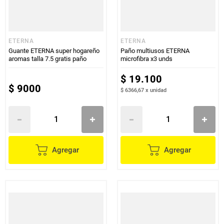
ETERNA
ETERNA
Guante ETERNA super hogareño
Paño multiusos ETERNA
aromas talla 7.5 gratis paño
microfibra x3 unds
$
19
.
100
$
9000
$ 6366,67
x
unidad
Agregar
Agregar