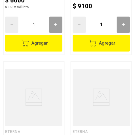
$
6600
$
9100
$ 165
x
mililitro
Agregar
Agregar
ETERNA
ETERNA