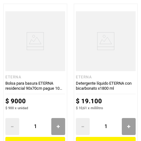
ETERNA
ETERNA
Bolsa para basura ETERNA
Detergente líquido ETERNA con
residencial 90x70cm pague 10
bicarbonato x1800 ml
lleve 15 unds
$
9000
$
19
.
100
$ 900
x
unidad
$ 10,61
x
mililitro