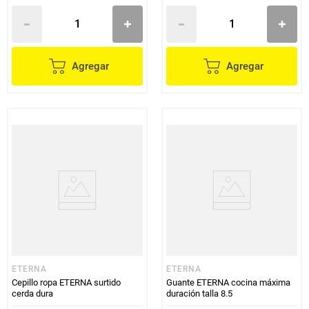
Agregar
Agregar
ETERNA
ETERNA
Cepillo ropa ETERNA surtido
Guante ETERNA cocina máxima
cerda dura
duración talla 8.5