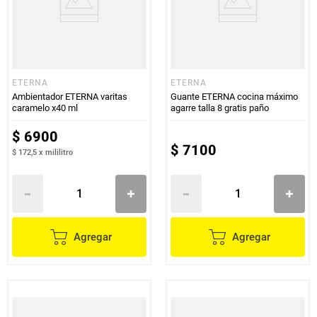
ETERNA
ETERNA
Ambientador ETERNA varitas
Guante ETERNA cocina máximo
caramelo x40 ml
agarre talla 8 gratis paño
$
6900
$
7100
$ 172,5
x
mililitro
Agregar
Agregar