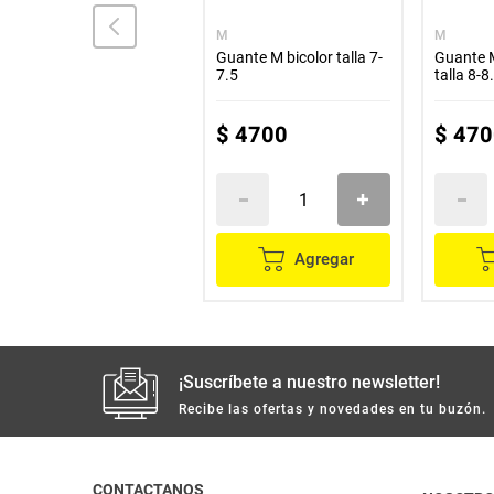
ETERNA
M
M
Guante ETERNA cocina
Guante M bicolor talla 7-
Guante 
máxima duración talla
7.5
talla 8-8
8.5
$
9100
$
4700
$
470
Agregar
Agregar
¡Suscríbete a nuestro newsletter!
Recibe las ofertas y novedades en tu buzón.
CONTACTANOS