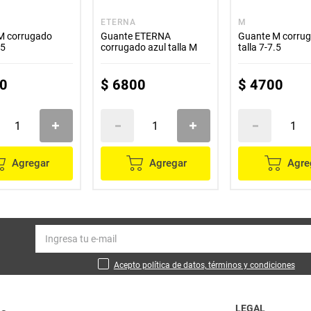
ETERNA
M
M corrugado
Guante ETERNA
Guante M corru
.5
corrugado azul talla M
talla 7-7.5
0
$
6800
$
4700
Agregar
Agregar
Agre
Acepto política de datos, términos y condiciones
LEGAL