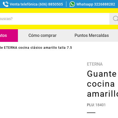
Venta telefónica (606) 8850505
Whatsapp 3226888282
uscas?
s buscados
atos
Cómo comprar
Puntos Mercaldas
e ETERNA cocina clásico amarillo talla 7.5
ETERNA
Guante
cocina 
amarill
PLU
:
18401