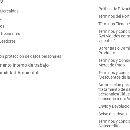
OS
Política de Privac
 Mercaldas
Términos del Port
s
Términos Tienda V
nos
Términos y condi
 frecuentes
"Actividades come
vigentes"
oveedores
Garantías o Camb
Producto
ón protección de datos personales
Términos y Condi
ento interno de trabajo
Mercado Pago
ibilidad Ambiental
Términos y condi
"Descuentos de l
Autorización para
tratamiento de d
personales(Cláus
consentimiento 
Envío y Devoluci
Aviso de privacid
Términos y condi
Sistecredito