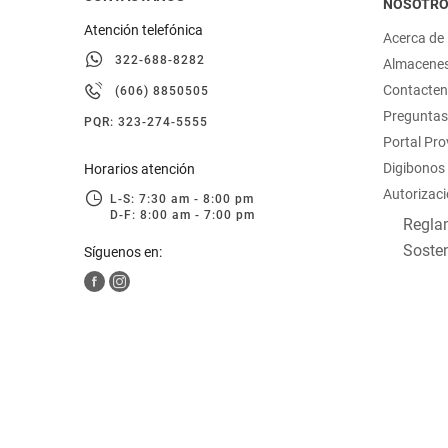
NOSOTR
Atención telefónica
Acerca de
322-688-8282
Almacene
Contacte
(606) 8850505
Preguntas
PQR: 323-274-5555
Portal Pr
Digibonos
Horarios atención
Autorizaci
L-S: 7:30 am - 8:00 pm
D-F: 8:00 am - 7:00 pm
Reglam
Sosten
Síguenos en: