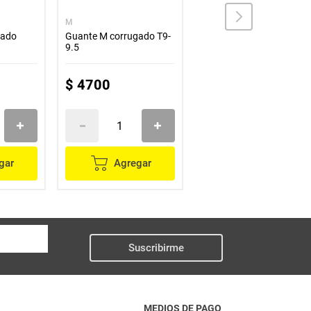
M
ETERNA
gado
Guante M corrugado T9-
Guante ETERNA cocina
9.5
clásico amarillo talla 7.5
$
4700
$
5700
gar
Agregar
Agregar
Suscribirme
MEDIOS DE PAGO