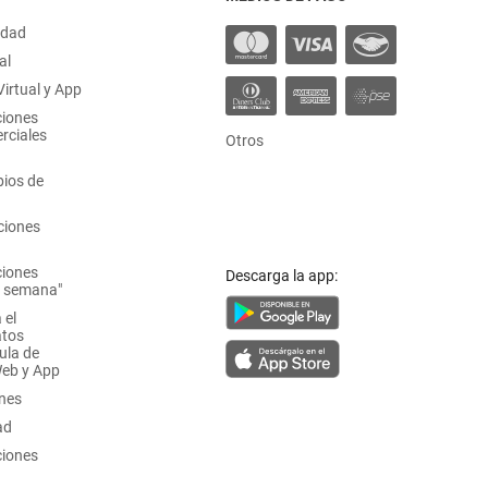
idad
al
irtual y App
ciones
rciales
Otros
ios de
ciones
ciones
Descarga la app:
a semana"
 el
atos
ula de
Web y App
ones
ad
ciones