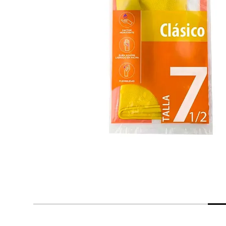
despensa
Arroz
Mantequilla
lácteos y refrigerados
vinos y licores
cuidado del bebé
mascotas
limpieza
cuidado personal
otros