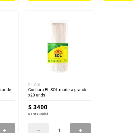
EL SOL
grande
Cuchara EL SOL madera grande
x20 unds
$
3400
$ 170
x
unidad