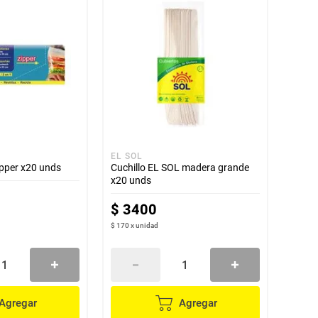
EL SOL
ipper x20 unds
Cuchillo EL SOL madera grande
x20 unds
$
3400
$ 170
x
unidad
Agregar
Agregar