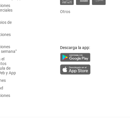
ciones
rciales
Otros
ios de
ciones
ciones
Descarga la app:
a semana"
 el
atos
ula de
Web y App
ones
ad
ciones