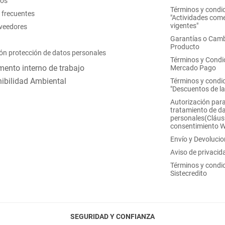
nos
Términos y condi
 frecuentes
"Actividades come
vigentes"
oveedores
Garantías o Camb
Producto
ón protección de datos personales
Términos y Condi
ento interno de trabajo
Mercado Pago
ibilidad Ambiental
Términos y condi
"Descuentos de l
Autorización para
tratamiento de d
personales(Cláus
consentimiento 
Envío y Devoluci
Aviso de privacid
Términos y condi
Sistecredito
SEGURIDAD Y CONFIANZA