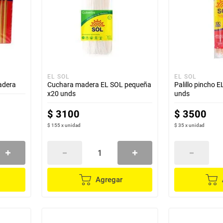
EL SOL
EL SOL
adera
Cuchara madera EL SOL pequeña
Palillo pincho 
x20 unds
unds
$
3100
$
3500
$ 155
x
unidad
$ 35
x
unidad
Agregar