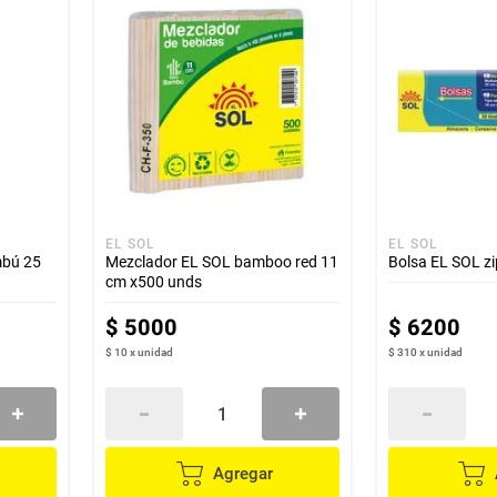
EL SOL
EL SOL
mbú 25
Mezclador EL SOL bamboo red 11
Bolsa EL SOL z
cm x500 unds
$
5000
$
6200
$ 10
x
unidad
$ 310
x
unidad
Agregar