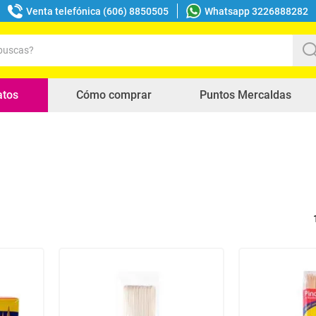
Venta telefónica (606) 8850505
Whatsapp 3226888282
uscas?
s buscados
atos
Cómo comprar
Puntos Mercaldas