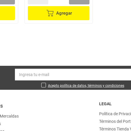
Agregar
Acepto política de datos, términos y condiciones
LEGAL
OS
Política de Privac
 Mercaldas
Términos del Port
s
Términos Tienda V