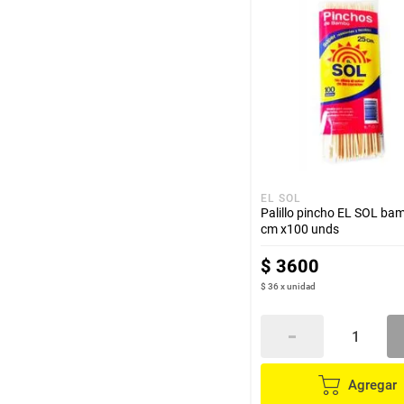
hogar
tecnología
moda
deportes
EL SOL
Palillo pincho EL SOL ba
juguetería
cm x100 unds
$
3600
$ 36
x
unidad
Agregar