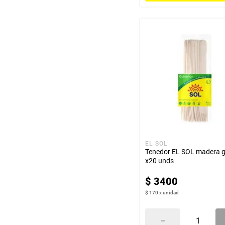
EL SOL
Tenedor EL SOL madera 
x20 unds
$
3400
$ 170
x
unidad