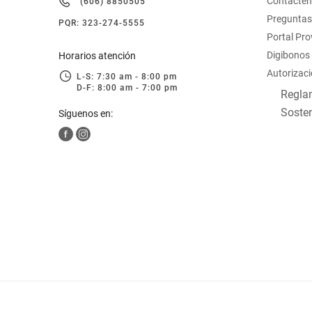
Contacte
(606) 8850505
Preguntas
PQR: 323-274-5555
Portal Pr
Digibonos
Horarios atención
Autorizaci
L-S: 7:30 am - 8:00 pm
D-F: 8:00 am - 7:00 pm
Reglam
Sosten
Síguenos en: