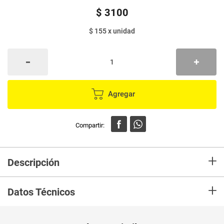
$
3100
$ 155
x
unidad
Agregar
+
Descripción
Cuchara madera EL SOL pequeña x20 unds, ideal para reuniones
+
especiales o eventos familiares.
Datos Técnicos
Unidad de
un