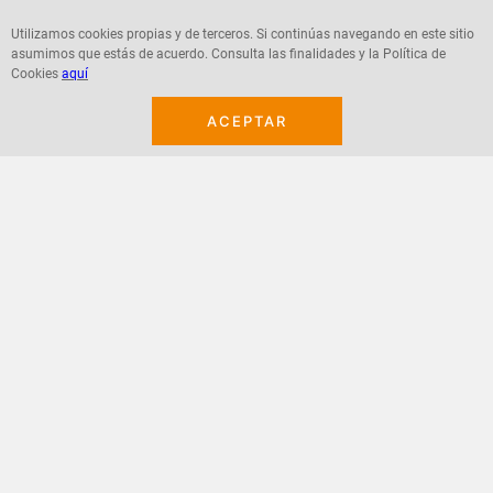
Utilizamos cookies propias y de terceros. Si continúas navegando en este sitio
asumimos que estás de acuerdo. Consulta las finalidades y la Política de
Cookies
aquí
Agregar
Agregar
ACEPTAR
¡Suscribete a nuestro newsletter!
Recibe las ofertas y novedades en tu buzón.
Acepto política de datos, términos y condiciones
Suscribirme