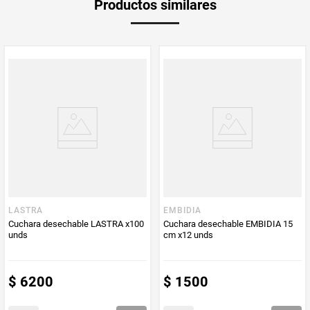
Productos similares
medida
Multiplicador
1
PUM - Medida
20
Peso Neto
20
Producto (kg)
PUM - Unidad
Unidad
de Medida
LASTRA
EMBIDIA
Cuchara desechable LASTRA x100
Cuchara desechable EMBIDIA 15
unds
cm x12 unds
$
6200
$
1500