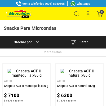
Venta telefónica (606) 8850505
Whatsapp
0
Snacks Para Microondas
Filtrar
2
productos
ACTII
ACTII
Crispeta ACT II mantequilla x80 g
Crispeta ACT II natural x80 g
$
7100
$
6300
$ 88,75
x
gramo
$ 78,75
x
gramo