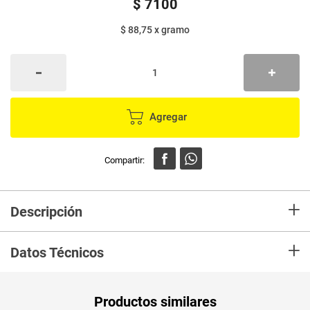
$
7100
$ 88,75
x
gramo
Agregar
+
Descripción
En Mercaldas compra Crispeta ACTII 80 Mantequilla 16Bs Marca ACTII y
+
recibelo en tu casa en minutos.
Datos Técnicos
Unidad de
un
Productos similares
medida