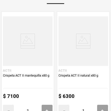
Multiplicador
1
PUM - Medida
80
Peso Neto
80
Producto (kg)
PUM - Unidad
Gramo
de Medida
ACTII
ACTII
Crispeta ACT II mantequilla x80 g
Crispeta ACT II natural x80 g
$
7100
$
6300