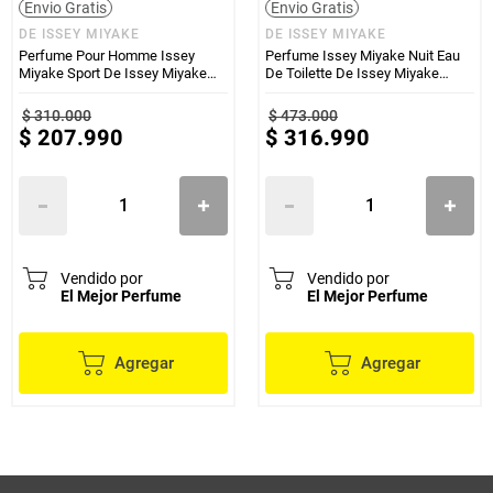
Envio Gratis
Envio Gratis
DE ISSEY MIYAKE
DE ISSEY MIYAKE
Perfume Pour Homme Issey
Perfume Issey Miyake Nuit Eau
Miyake Sport De Issey Miyake
De Toilette De Issey Miyake
Hombre 100ml
Hombre 125ml
$
310
.
000
$
473
.
000
$
207
.
990
$
316
.
990
Vendido por
Vendido por
El Mejor Perfume
El Mejor Perfume
Agregar
Agregar