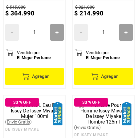
200ml
$
545
.
000
$
321
.
000
$
364
.
990
$
214
.
990
Vendido por
Vendido por
El Mejor Perfume
El Mejor Perfume
Agregar
Agregar
33
% OFF
33
% OFF
Envio Gratis
Envio Gratis
DE ISSEY MIYAKE
DE ISSEY MIYAKE