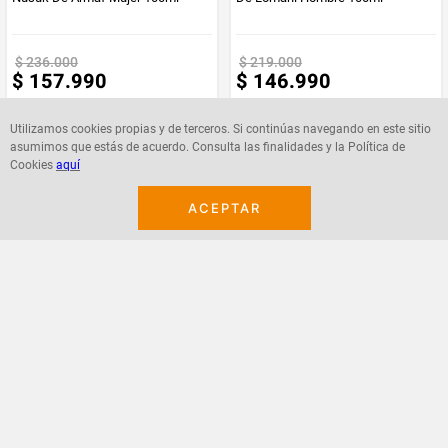
$
236
.
000
$
219
.
000
$
157
.
990
$
146
.
990
Utilizamos cookies propias y de terceros. Si continúas navegando en este sitio
asumimos que estás de acuerdo. Consulta las finalidades y la Política de
Cookies
aquí
Agregar
Agregar
ACEPTAR
¡Suscribete a nuestro newsletter!
Recibe las ofertas y novedades en tu buzón.