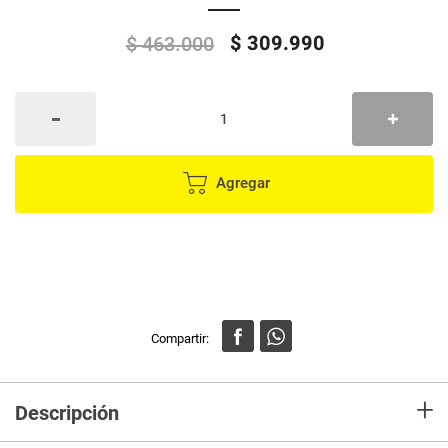
$
309
.
990
$
463
.
000
Agregar
+
Descripción