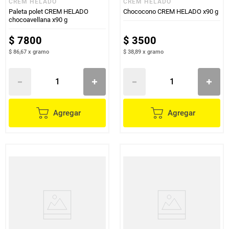
CREM HELADO
CREM HELADO
Paleta polet CREM HELADO
Chococono CREM HELADO x90 g
chocoavellana x90 g
$
7800
$
3500
$ 86,67
x
gramo
$ 38,89
x
gramo
Agregar
Agregar