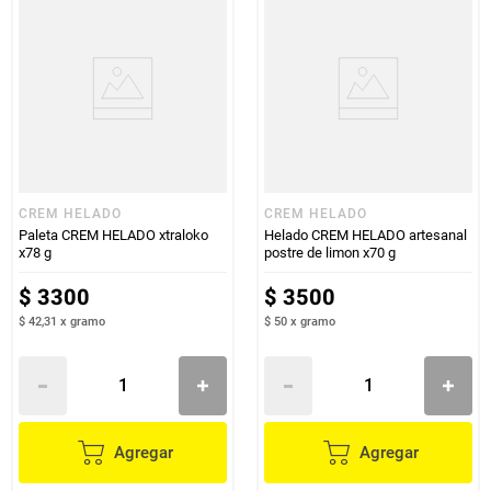
CREM HELADO
CREM HELADO
Paleta CREM HELADO xtraloko
Helado CREM HELADO artesanal
x78 g
postre de limon x70 g
$
3300
$
3500
$ 42,31
x
gramo
$ 50
x
gramo
Agregar
Agregar