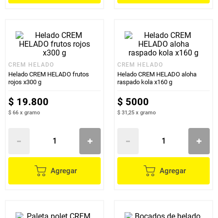
CREM HELADO
CREM HELADO
Helado CREM HELADO frutos
Helado CREM HELADO aloha
rojos x300 g
raspado kola x160 g
$
19
.
800
$
5000
$ 66
x
gramo
$ 31,25
x
gramo
Agregar
Agregar