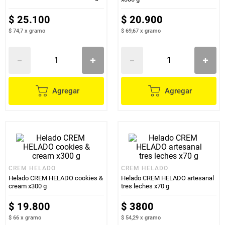
$
25
.
100
$
20
.
900
$ 74,7
x
gramo
$ 69,67
x
gramo
Agregar
Agregar
CREM HELADO
CREM HELADO
Helado CREM HELADO cookies &
Helado CREM HELADO artesanal
cream x300 g
tres leches x70 g
$
19
.
800
$
3800
$ 66
x
gramo
$ 54,29
x
gramo