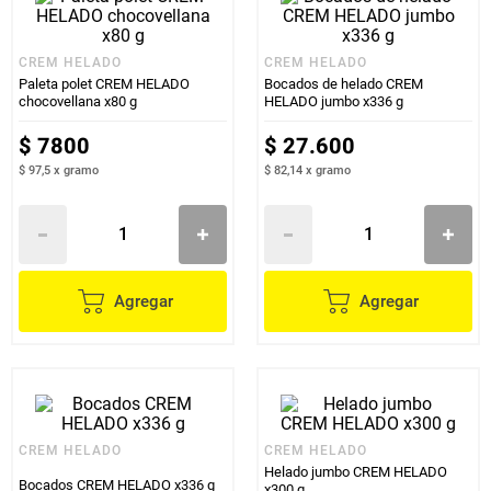
CREM HELADO
CREM HELADO
Paleta polet CREM HELADO
Bocados de helado CREM
chocovellana x80 g
HELADO jumbo x336 g
$
7800
$
27
.
600
$ 97,5
x
gramo
$ 82,14
x
gramo
Agregar
Agregar
CREM HELADO
CREM HELADO
Helado jumbo CREM HELADO
Bocados CREM HELADO x336 g
x300 g