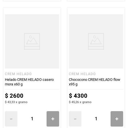
CREM HELADO
CREM HELADO
Helado CREM HELADO casero
Chococono CREM HELADO flow
mora x60 g
x95 g
$
2600
$
4300
$ 43,33
x
gramo
$ 45,26
x
gramo