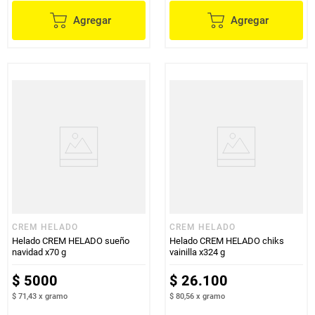
Agregar
Agregar
CREM HELADO
CREM HELADO
Helado CREM HELADO sueño
Helado CREM HELADO chiks
navidad x70 g
vainilla x324 g
$
5000
$
26
.
100
$ 71,43
x
gramo
$ 80,56
x
gramo