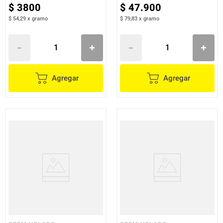
$
3800
$
47
.
900
$ 54,29
x
gramo
$ 79,83
x
gramo
Agregar
Agregar