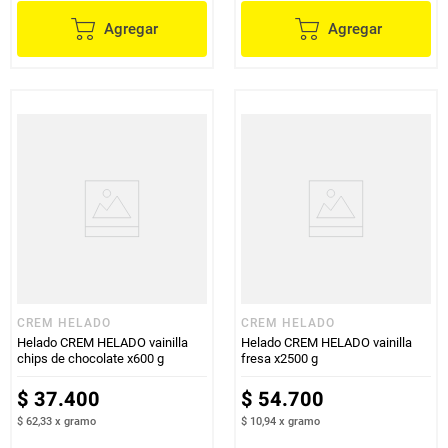
Agregar
Agregar
CREM HELADO
CREM HELADO
Helado CREM HELADO vainilla
Helado CREM HELADO vainilla
chips de chocolate x600 g
fresa x2500 g
$
37
.
400
$
54
.
700
$ 62,33
x
gramo
$ 10,94
x
gramo