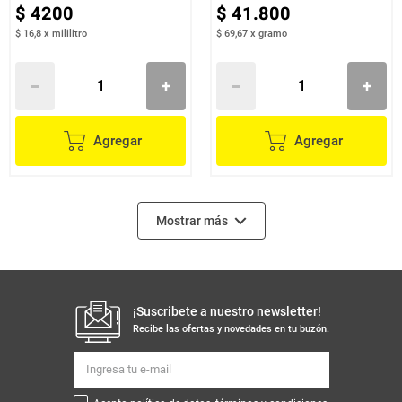
$
4200
$
41
.
800
$ 16,8
x
mililitro
$ 69,67
x
gramo
Agregar
Agregar
Mostrar más
¡Suscribete a nuestro newsletter!
Recibe las ofertas y novedades en tu buzón.