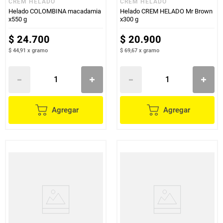
CREM HELADO
CREM HELADO
Helado COLOMBINA macadamia
Helado CREM HELADO Mr Brown
x550 g
x300 g
$
24
.
700
$
20
.
900
$ 44,91
x
gramo
$ 69,67
x
gramo
Agregar
Agregar