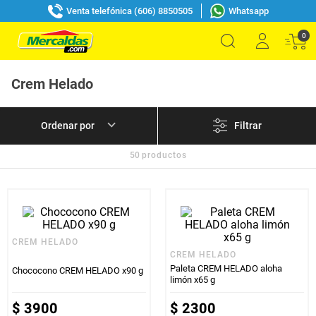
Venta telefónica (606) 8850505
Whatsapp
0
Crem Helado
Filtrar
50
productos
CREM HELADO
CREM HELADO
Paleta CREM HELADO aloha
Chococono CREM HELADO x90 g
limón x65 g
$
3900
$
2300