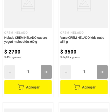
CREM HELADO
CREM HELADO
Helado CREM HELADO casero
Vaso CREM HELADO kids nube
yogurt melocotón x60 g
x54 g
$
2700
$
3500
$ 45
x
gramo
$ 64,81
x
gramo
Agregar
Agregar