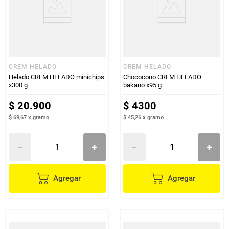
CREM HELADO
CREM HELADO
Helado CREM HELADO minichips
Chococono CREM HELADO
x300 g
bakano x95 g
$
20
.
900
$
4300
$ 69,67
x
gramo
$ 45,26
x
gramo
Agregar
Agregar