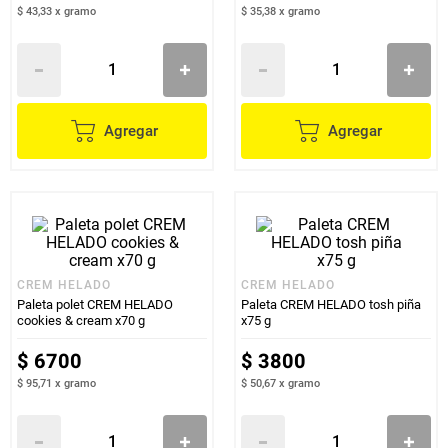
$ 43,33
x
gramo
$ 35,38
x
gramo
Agregar
Agregar
CREM HELADO
CREM HELADO
Paleta polet CREM HELADO
Paleta CREM HELADO tosh piña
cookies & cream x70 g
x75 g
$
6700
$
3800
$ 95,71
x
gramo
$ 50,67
x
gramo