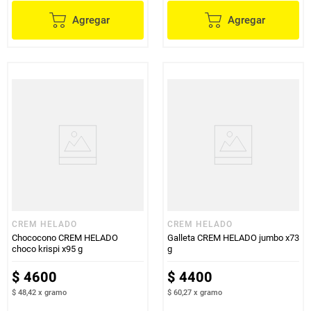
Agregar
Agregar
CREM HELADO
CREM HELADO
Chococono CREM HELADO
Galleta CREM HELADO jumbo x73
choco krispi x95 g
g
$
4600
$
4400
$ 48,42
x
gramo
$ 60,27
x
gramo