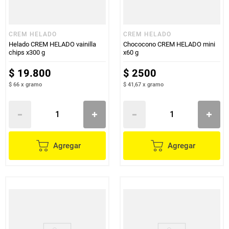
CREM HELADO
CREM HELADO
Helado CREM HELADO vainilla
Chococono CREM HELADO mini
chips x300 g
x60 g
$
19
.
800
$
2500
$ 66
x
gramo
$ 41,67
x
gramo
Agregar
Agregar