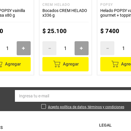
CREM HELADO
POPSY
OPSY vainilla
Bocados CREM HELADO
Helado POPSY vai
sa x80 g
x336 g
gourmet + topp
x75 g
0
$
25
.
100
$
7400
Agregar
Agregar
Agre
Acepto política de datos, términos y condiciones
LEGAL
OS