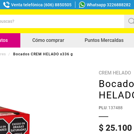
Venta telefónica (606) 8850505
Whatsapp 3226888282
uscas?
s buscados
atos
Cómo comprar
Puntos Mercaldas
res
Bocados CREM HELADO x336 g
CREM HELADO
Bocad
HELADO
PLU
:
137488
$
25
.
100