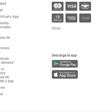
idad
al
irtual y App
ciones
rciales
Otros
ios de
ciones
Descarga la app:
ciones
a semana"
 el
atos
ula de
Web y App
ones
ad