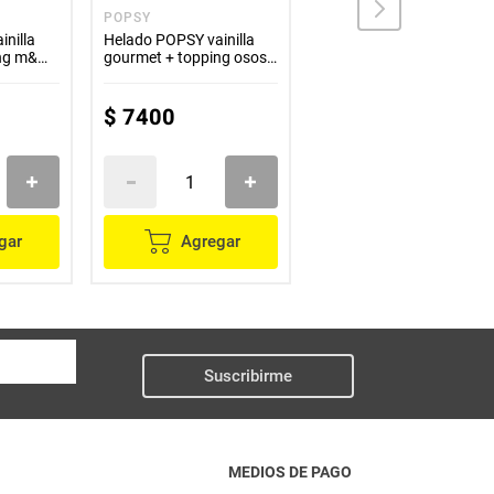
POPSY
POPSY
nilla
Helado POPSY vainilla
Sundae POPSY vainilla
ing m&m
gourmet + topping osos
caramelo x80 g
x70 g
$
7400
$
6900
gar
Agregar
Agregar
Suscribirme
MEDIOS DE PAGO