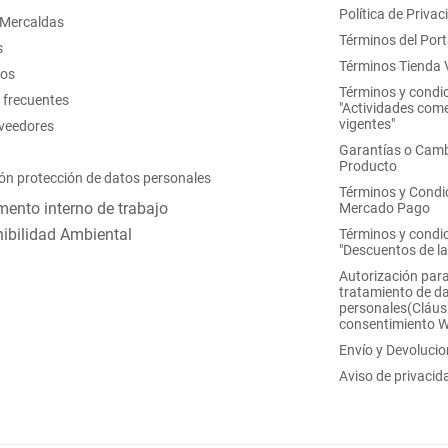
Política de Privac
 Mercaldas
Términos del Port
s
Términos Tienda V
nos
Términos y condi
 frecuentes
"Actividades come
vigentes"
oveedores
Garantías o Camb
Producto
ón protección de datos personales
Términos y Condi
ento interno de trabajo
Mercado Pago
ibilidad Ambiental
Términos y condi
"Descuentos de l
Autorización para
tratamiento de d
personales(Cláus
consentimiento 
Envío y Devoluci
Aviso de privacid