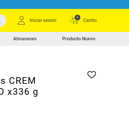
0
Iniciar sesión
Almacenes
Producto Nuevo
os CREM
 x336 g