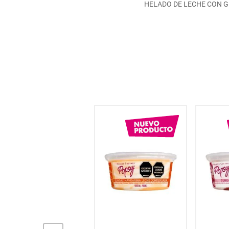
HELADO DE LECHE CON G
hogar
tecnología
moda
deportes
juguetería