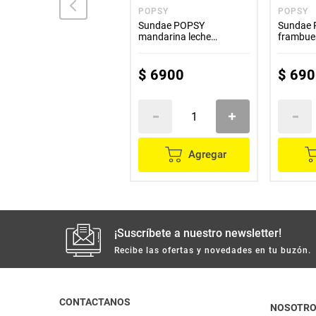
CHALUPO
POPSY
POPSY
Barquillos mini CHALUPO
Sundae POPSY
Sundae P
rellenos de helado x165 g
mandarina leche
frambue
condensada x80 g
$
26
.
900
$
6900
$
690
Agregar
Agregar
¡Suscríbete a nuestro newsletter!
Recibe las ofertas y novedades en tu buzón.
CONTACTANOS
NOSOTR