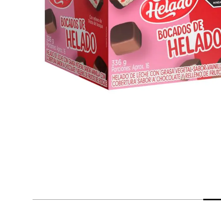
despensa
Arroz
Mantequilla
lácteos y refrigerados
vinos y licores
cuidado del bebé
mascotas
limpieza
cuidado personal
otros