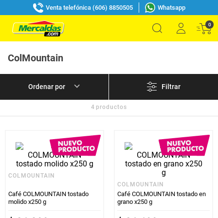
Venta telefónica (606) 8850505
Whatsapp
0
ColMountain
Filtrar
4
productos
COLMOUNTAIN
COLMOUNTAIN
Café COLMOUNTAIN tostado
Café COLMOUNTAIN tostado en
molido x250 g
grano x250 g